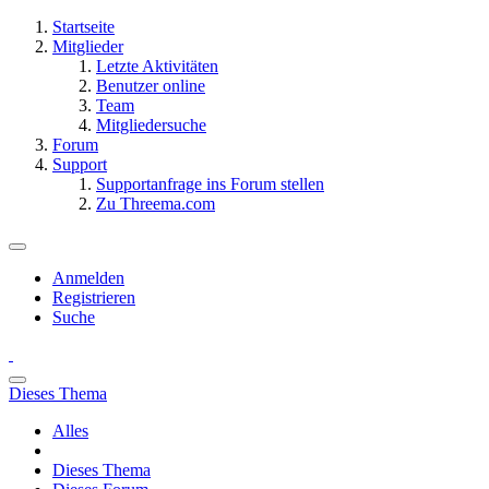
Startseite
Mitglieder
Letzte Aktivitäten
Benutzer online
Team
Mitgliedersuche
Forum
Support
Supportanfrage ins Forum stellen
Zu Threema.com
Anmelden
Registrieren
Suche
Dieses Thema
Alles
Dieses Thema