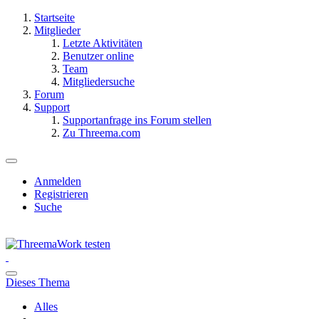
Startseite
Mitglieder
Letzte Aktivitäten
Benutzer online
Team
Mitgliedersuche
Forum
Support
Supportanfrage ins Forum stellen
Zu Threema.com
Anmelden
Registrieren
Suche
Dieses Thema
Alles