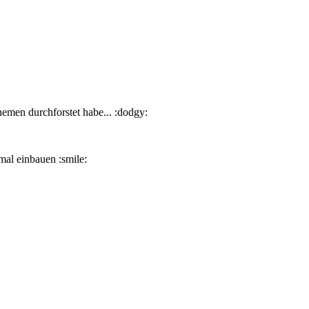
Themen durchforstet habe... :dodgy:
 mal einbauen :smile: