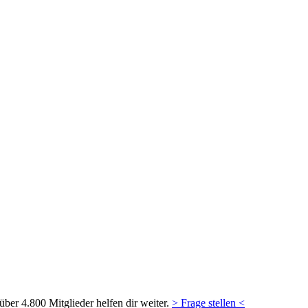
ber 4.800 Mitglieder helfen dir weiter.
> Frage stellen <