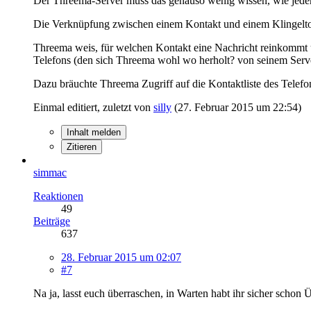
Der Threema-Server muss das genauso wenig wissen, wie jeder
Die Verknüpfung zwischen einem Kontakt und einem Klingelton s
Threema weis, für welchen Kontakt eine Nachricht reinkommt u
Telefons (den sich Threema wohl wo herholt? von seinem Serve
Dazu bräuchte Threema Zugriff auf die Kontaktliste des Telefons
Einmal editiert, zuletzt von
silly
(
27. Februar 2015 um 22:54
)
Inhalt melden
Zitieren
simmac
Reaktionen
49
Beiträge
637
28. Februar 2015 um 02:07
#7
Na ja, lasst euch überraschen, in Warten habt ihr sicher schon