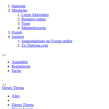
Startseite
Mitglieder
Letzte Aktivitäten
Benutzer online
Team
Mitgliedersuche
Forum
Support
Supportanfrage ins Forum stellen
Zu Threema.com
Anmelden
Registrieren
Suche
Dieses Thema
Alles
Dieses Thema