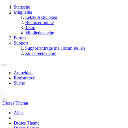
Startseite
Mitglieder
Letzte Aktivitäten
Benutzer online
Team
Mitgliedersuche
Forum
Support
Supportanfrage ins Forum stellen
Zu Threema.com
Anmelden
Registrieren
Suche
Dieses Thema
Alles
Dieses Thema