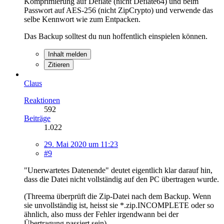
Komprimierung auf Deflate (nicht Deflate64) und beim
Passwort auf AES-256 (nicht ZipCrypto) und verwende das
selbe Kennwort wie zum Entpacken.
Das Backup solltest du nun hoffentlich einspielen können.
Inhalt melden
Zitieren
Claus
Reaktionen
592
Beiträge
1.022
29. Mai 2020 um 11:23
#9
"Unerwartetes Datenende" deutet eigentlich klar darauf hin,
dass die Datei nicht vollständig auf den PC übertragen wurde.
(Threema überprüft die Zip-Datei nach dem Backup. Wenn
sie unvollständig ist, heisst sie *.zip.INCOMPLETE oder so
ähnlich, also muss der Fehler irgendwann bei der
Übertragung passiert sein).