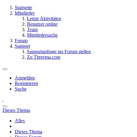
Startseite
Mitglieder
Letzte Aktivitäten
Benutzer online
Team
Mitgliedersuche
Forum
Support
Supportanfrage ins Forum stellen
Zu Threema.com
Anmelden
Registrieren
Suche
Dieses Thema
Alles
Dieses Thema