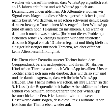
welcher wir darauf hinweisen, dass WhatsApp eigentlich erst
ab 16 Jahren erlaubt ist und wir WhatsApp auch aus
Datenschutzgründen ablehnen. Als Alternative wollten wir
Signal vorschlagen, da dieser Messenger sehr sicher ist, und
nichts kostet. Wir dachten, es ist schon schwierig genug Leute
dazu zu bewegen "noch einen Messenger" neben WhatsApp
(und oft auch noch Telegram) zu installieren. Und wenn er
dann auch noch etwas kostet... (Ihr kennt dieses Problem ja
sicherlich selbst.) Allerdings mussten wir dann feststellen,
dass auch Signal erst ab 13 Jahren legal ist und übrig bleib als
einziger Messenger nur noch Threema, welcher offenbar
keine Altersberschränkung hat.
Die Eltern einer Freundin unserer Tochter haben dem
Gruppendruck bereits nachgegeben und ihrem 10-jährigen
Kind neben Threema auch noch WhatsApp installiert. Unsere
Tochter ärgert sich nun sehr darüber, dass wir da so stur sind
und sie damit ausgrenzen, dass wir ihr kein WhatsApp
erlauben. Das Thema hatten wir schon, als ihre Lehrer (in der
5. Klasse!) der Bequemlichkeit halber Arbeitsblätter mal eben
schnell von Schülern abfotografieren und per WhatsApp
herumschicken ließen. Hier konnten wir mit unserer
Beschwerde dafür sorgen, dass diese Praxis aufhörte. Aber
jetzt kam das Thema eben wieder auf.