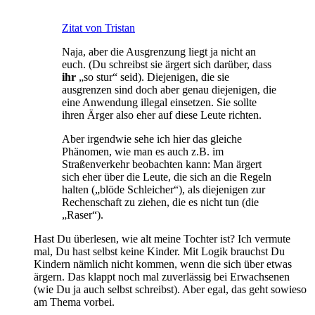
Zitat von Tristan
Naja, aber die Ausgrenzung liegt ja nicht an
euch. (Du schreibst sie ärgert sich darüber, dass
ihr
„so stur“ seid). Diejenigen, die sie
ausgrenzen sind doch aber genau diejenigen, die
eine Anwendung illegal einsetzen. Sie sollte
ihren Ärger also eher auf diese Leute richten.
Aber irgendwie sehe ich hier das gleiche
Phänomen, wie man es auch z.B. im
Straßenverkehr beobachten kann: Man ärgert
sich eher über die Leute, die sich an die Regeln
halten („blöde Schleicher“), als diejenigen zur
Rechenschaft zu ziehen, die es nicht tun (die
„Raser“).
Hast Du überlesen, wie alt meine Tochter ist? Ich vermute
mal, Du hast selbst keine Kinder. Mit Logik brauchst Du
Kindern nämlich nicht kommen, wenn die sich über etwas
ärgern. Das klappt noch mal zuverlässig bei Erwachsenen
(wie Du ja auch selbst schreibst). Aber egal, das geht sowieso
am Thema vorbei.