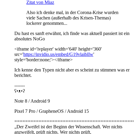
Zitat von Miaz
Also ich denke mal, in der Corona-Krise wurden
viele Sachen (außerhalb des Krisen-Themas)
lockerer genommen...
Du hast es sanft erwähnt, ich finde was aktuell passiert ist ein
absolutes NoGo
<iframe id='ivplayer' width='640' height='360'
src='
https://invidio.us/embed/G19vlaiblIw
'
style='border:none;'></iframe>
Ich kenne den Typen nicht aber es scheint zu stimmen was er
berichtet.
-------
ʕ•ᴥ•ʔ
Note 8 / Android 9
Pixel 7 Pro / GrapheneOS / Android 15
============================================
„Der Zweifel ist der Beginn der Wissenschaft. Wer nichts
anzweifelt, prüft nichts. Wer nichts prüft,