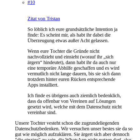
#10
Zitat von Tristan
So löblich ich eure grundsätzliche Intention ja
finde: Es scheint mir, als habt ihr dabei die
Überzeugung etwas außer Acht gelassen.
Wenn eure Tochter die Gründe nicht
nachvollzieht und einsieht (worauf ihr „sich
ärgern“ hindeutet), dann habt ihr da auch nur
eine temporäre Abhilfe geschaffen und es wird
vermutlich nicht lange dauern, bis sie sich dann
trotzdem hinter euren Rücken entsprechende
Apps installiert.
Ich finde es übrigens auch ziemlich bedenklich,
dass da offenbar von Vereinen auf Lösungen
gesetzt wird, welche mit dem Datenschutz nicht
vereinbar sind.
Unsere Tochter vesteht schon die zugrundeliegenden
Datenschutzbedenken. Wir versuchen unser bestes sie da so
gut wie möglich aufzuklären. Sie ärgert sich aber dennoch
"die einzige" zu sein, die WhatsApp nicht nutzen darf, also