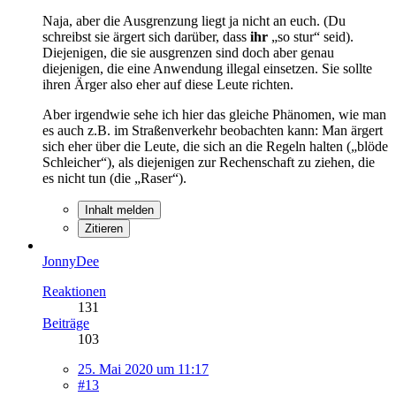
Naja, aber die Ausgrenzung liegt ja nicht an euch. (Du
schreibst sie ärgert sich darüber, dass
ihr
„so stur“ seid).
Diejenigen, die sie ausgrenzen sind doch aber genau
diejenigen, die eine Anwendung illegal einsetzen. Sie sollte
ihren Ärger also eher auf diese Leute richten.
Aber irgendwie sehe ich hier das gleiche Phänomen, wie man
es auch z.B. im Straßenverkehr beobachten kann: Man ärgert
sich eher über die Leute, die sich an die Regeln halten („blöde
Schleicher“), als diejenigen zur Rechenschaft zu ziehen, die
es nicht tun (die „Raser“).
Inhalt melden
Zitieren
JonnyDee
Reaktionen
131
Beiträge
103
25. Mai 2020 um 11:17
#13