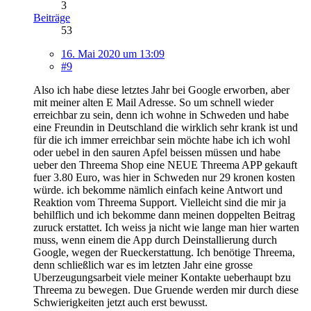
3
Beiträge
53
16. Mai 2020 um 13:09
#9
Also ich habe diese letztes Jahr bei Google erworben, aber
mit meiner alten E Mail Adresse. So um schnell wieder
erreichbar zu sein, denn ich wohne in Schweden und habe
eine Freundin in Deutschland die wirklich sehr krank ist und
für die ich immer erreichbar sein möchte habe ich ich wohl
oder uebel in den sauren Apfel beissen müssen und habe
ueber den Threema Shop eine NEUE Threema APP gekauft
fuer 3.80 Euro, was hier in Schweden nur 29 kronen kosten
würde. ich bekomme nämlich einfach keine Antwort und
Reaktion vom Threema Support. Vielleicht sind die mir ja
behilflich und ich bekomme dann meinen doppelten Beitrag
zuruck erstattet. Ich weiss ja nicht wie lange man hier warten
muss, wenn einem die App durch Deinstallierung durch
Google, wegen der Rueckerstattung. Ich benötige Threema,
denn schließlich war es im letzten Jahr eine grosse
Uberzeugungsarbeit viele meiner Kontakte ueberhaupt bzu
Threema zu bewegen. Due Gruende werden mir durch diese
Schwierigkeiten jetzt auch erst bewusst.