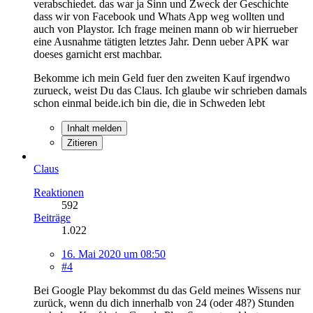
verabschiedet. das war ja Sinn und Zweck der Geschichte
dass wir von Facebook und Whats App weg wollten und
auch von Playstor. Ich frage meinen mann ob wir hierrueber
eine Ausnahme tätigten letztes Jahr. Denn ueber APK war
doeses garnicht erst machbar.
Bekomme ich mein Geld fuer den zweiten Kauf irgendwo
zurueck, weist Du das Claus. Ich glaube wir schrieben damals
schon einmal beide.ich bin die, die in Schweden lebt
Inhalt melden
Zitieren
Claus
Reaktionen
592
Beiträge
1.022
16. Mai 2020 um 08:50
#4
Bei Google Play bekommst du das Geld meines Wissens nur
zurück, wenn du dich innerhalb von 24 (oder 48?) Stunden