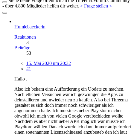
Stelle deine Frage öffentlich an die Threema-Forum-Community
- über 4.800 Mitglieder helfen dir weiter.
> Frage stellen <
Humlebaeckerin
Reaktionen
3
Beiträge
53
15. Mai 2020 um 20:32
#1
Hallo .
Also ich bekam eine Aufforderung ein Uodate zu machen.
Nach etlichen Versuchen war ich gezwungen die Apps zu
deinstallieren und nwieder neu zu kaufen. Also bei Threema
gestaltet es sich doch immer noch schwieriger als ich
angenommen hatte. Ich musste es ueber Play stor machen
obwohl ich mich von vielen Google verabschieden wollte .
Nachdem es aber nicht ueber APK möglich war musste ich
Playdtore wählen.Danach wurde ich dann immer aufgefordert
einen sogenannten Lizenzschluessel anzubegeb den ich laut