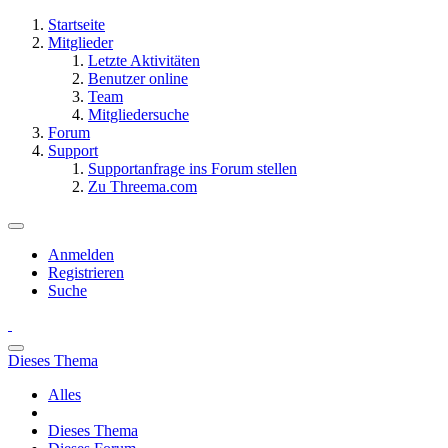
Startseite
Mitglieder
Letzte Aktivitäten
Benutzer online
Team
Mitgliedersuche
Forum
Support
Supportanfrage ins Forum stellen
Zu Threema.com
Anmelden
Registrieren
Suche
Dieses Thema
Alles
Dieses Thema