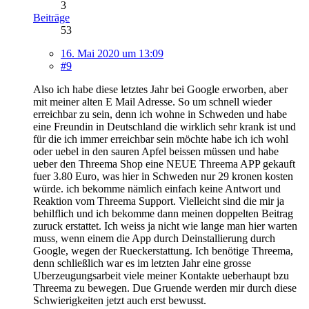
3
Beiträge
53
16. Mai 2020 um 13:09
#9
Also ich habe diese letztes Jahr bei Google erworben, aber
mit meiner alten E Mail Adresse. So um schnell wieder
erreichbar zu sein, denn ich wohne in Schweden und habe
eine Freundin in Deutschland die wirklich sehr krank ist und
für die ich immer erreichbar sein möchte habe ich ich wohl
oder uebel in den sauren Apfel beissen müssen und habe
ueber den Threema Shop eine NEUE Threema APP gekauft
fuer 3.80 Euro, was hier in Schweden nur 29 kronen kosten
würde. ich bekomme nämlich einfach keine Antwort und
Reaktion vom Threema Support. Vielleicht sind die mir ja
behilflich und ich bekomme dann meinen doppelten Beitrag
zuruck erstattet. Ich weiss ja nicht wie lange man hier warten
muss, wenn einem die App durch Deinstallierung durch
Google, wegen der Rueckerstattung. Ich benötige Threema,
denn schließlich war es im letzten Jahr eine grosse
Uberzeugungsarbeit viele meiner Kontakte ueberhaupt bzu
Threema zu bewegen. Due Gruende werden mir durch diese
Schwierigkeiten jetzt auch erst bewusst.