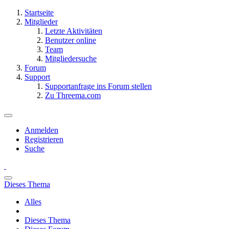
Startseite
Mitglieder
Letzte Aktivitäten
Benutzer online
Team
Mitgliedersuche
Forum
Support
Supportanfrage ins Forum stellen
Zu Threema.com
Anmelden
Registrieren
Suche
Dieses Thema
Alles
Dieses Thema