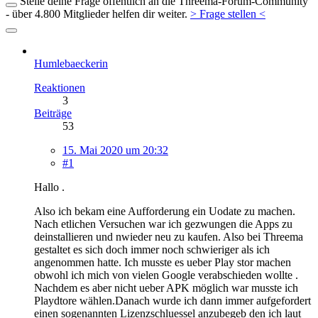
Stelle deine Frage öffentlich an die Threema-Forum-Community
- über 4.800 Mitglieder helfen dir weiter.
> Frage stellen <
Humlebaeckerin
Reaktionen
3
Beiträge
53
15. Mai 2020 um 20:32
#1
Hallo .
Also ich bekam eine Aufforderung ein Uodate zu machen.
Nach etlichen Versuchen war ich gezwungen die Apps zu
deinstallieren und nwieder neu zu kaufen. Also bei Threema
gestaltet es sich doch immer noch schwieriger als ich
angenommen hatte. Ich musste es ueber Play stor machen
obwohl ich mich von vielen Google verabschieden wollte .
Nachdem es aber nicht ueber APK möglich war musste ich
Playdtore wählen.Danach wurde ich dann immer aufgefordert
einen sogenannten Lizenzschluessel anzubegeb den ich laut