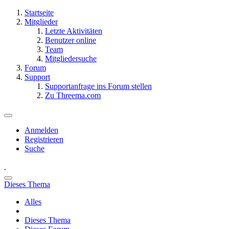
Startseite
Mitglieder
Letzte Aktivitäten
Benutzer online
Team
Mitgliedersuche
Forum
Support
Supportanfrage ins Forum stellen
Zu Threema.com
Anmelden
Registrieren
Suche
Dieses Thema
Alles
Dieses Thema