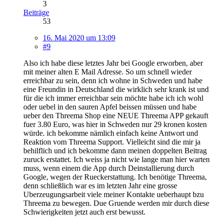
3
Beiträge
53
16. Mai 2020 um 13:09
#9
Also ich habe diese letztes Jahr bei Google erworben, aber
mit meiner alten E Mail Adresse. So um schnell wieder
erreichbar zu sein, denn ich wohne in Schweden und habe
eine Freundin in Deutschland die wirklich sehr krank ist und
für die ich immer erreichbar sein möchte habe ich ich wohl
oder uebel in den sauren Apfel beissen müssen und habe
ueber den Threema Shop eine NEUE Threema APP gekauft
fuer 3.80 Euro, was hier in Schweden nur 29 kronen kosten
würde. ich bekomme nämlich einfach keine Antwort und
Reaktion vom Threema Support. Vielleicht sind die mir ja
behilflich und ich bekomme dann meinen doppelten Beitrag
zuruck erstattet. Ich weiss ja nicht wie lange man hier warten
muss, wenn einem die App durch Deinstallierung durch
Google, wegen der Rueckerstattung. Ich benötige Threema,
denn schließlich war es im letzten Jahr eine grosse
Uberzeugungsarbeit viele meiner Kontakte ueberhaupt bzu
Threema zu bewegen. Due Gruende werden mir durch diese
Schwierigkeiten jetzt auch erst bewusst.