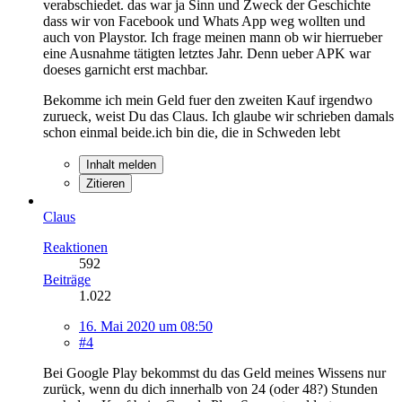
verabschiedet. das war ja Sinn und Zweck der Geschichte
dass wir von Facebook und Whats App weg wollten und
auch von Playstor. Ich frage meinen mann ob wir hierrueber
eine Ausnahme tätigten letztes Jahr. Denn ueber APK war
doeses garnicht erst machbar.
Bekomme ich mein Geld fuer den zweiten Kauf irgendwo
zurueck, weist Du das Claus. Ich glaube wir schrieben damals
schon einmal beide.ich bin die, die in Schweden lebt
Inhalt melden
Zitieren
Claus
Reaktionen
592
Beiträge
1.022
16. Mai 2020 um 08:50
#4
Bei Google Play bekommst du das Geld meines Wissens nur
zurück, wenn du dich innerhalb von 24 (oder 48?) Stunden