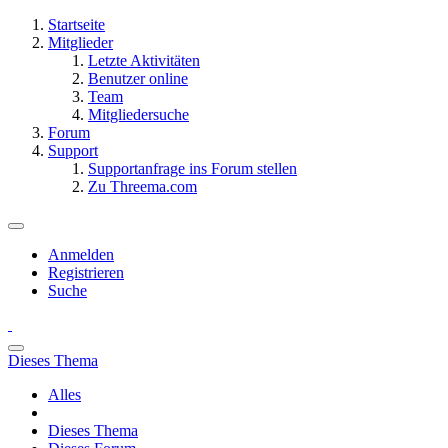
Startseite
Mitglieder
Letzte Aktivitäten
Benutzer online
Team
Mitgliedersuche
Forum
Support
Supportanfrage ins Forum stellen
Zu Threema.com
Anmelden
Registrieren
Suche
Dieses Thema
Alles
Dieses Thema