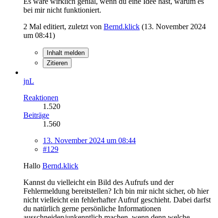
Es wäre wirklich genial, wenn du eine Idee hast, warum es
bei mir nicht funktioniert.
2 Mal editiert, zuletzt von
Bernd.klick
(
13. November 2024
um 08:41
)
Inhalt melden
Zitieren
jnL
Reaktionen
1.520
Beiträge
1.560
13. November 2024 um 08:44
#129
Hallo
Bernd.klick
Kannst du vielleicht ein Bild des Aufrufs und der
Fehlermeldung bereitstellen? Ich bin mir nicht sicher, ob hier
nicht vielleicht ein fehlerhafter Aufruf geschieht. Dabei darfst
du natürlich gerne persönliche Informationen
ausschneiden/unkenntlich machen, wenn denn welche