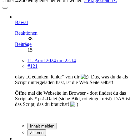
- über 4.800 Mitglieder helfen dir weiter.
> Frage stellen <
Bawal
Reaktionen
38
Beiträge
15
11. April 2024 um 22:14
#121
okay...Gedanken"fehler" von dir
. Das, was du da als
Script runtergeladen hast, ist die Web-Seite selbst!
Öffne mal die Webseite im Browser - dort findest du das
Script als *.ps1-Datei (siehe Bild, rot eingekreist). DAS ist
das Script, das du brauchst!
Inhalt melden
Zitieren