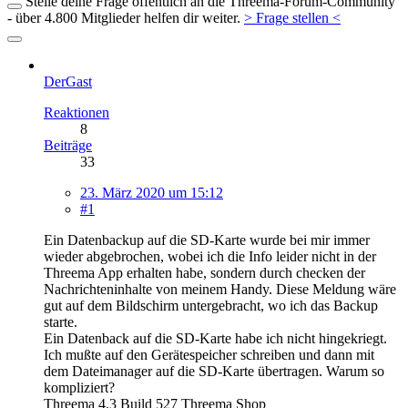
Stelle deine Frage öffentlich an die Threema-Forum-Community
- über 4.800 Mitglieder helfen dir weiter.
> Frage stellen <
DerGast
Reaktionen
8
Beiträge
33
23. März 2020 um 15:12
#1
Ein Datenbackup auf die SD-Karte wurde bei mir immer
wieder abgebrochen, wobei ich die Info leider nicht in der
Threema App erhalten habe, sondern durch checken der
Nachrichteninhalte von meinem Handy. Diese Meldung wäre
gut auf dem Bildschirm untergebracht, wo ich das Backup
starte.
Ein Datenback auf die SD-Karte habe ich nicht hingekriegt.
Ich mußte auf den Gerätespeicher schreiben und dann mit
dem Dateimanager auf die SD-Karte übertragen. Warum so
kompliziert?
Threema 4.3 Build 527 Threema Shop