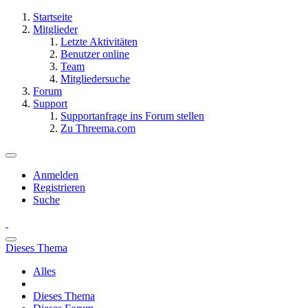
Startseite
Mitglieder
Letzte Aktivitäten
Benutzer online
Team
Mitgliedersuche
Forum
Support
Supportanfrage ins Forum stellen
Zu Threema.com
Anmelden
Registrieren
Suche
Dieses Thema
Alles
Dieses Thema