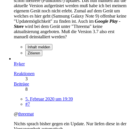
schon mehrere (Funktions?) updates. Das nun manuell auf die
aktuelle Version aufgerüstet werden muß habe ich bei meinem
eigenem Gerät noch nicht erlebt. Zumal auf dem Gerät um
welches es hier geht (Samsung Galaxy Note 9) offenbar keine
"Updatemöglichkeit" zu finden ist. Auch im
Google Play -
Store
wird bei dem Gerät unter "Threema" keine
aktualisierung angeboten. Muß die Version 3.7 also erst
manuell deinstalliert werden?
Inhalt melden
Zitieren
Ryker
Reaktionen
3
Beiträge
8
5. Februar 2020 um 19:39
#7
@
threemat
Nichts sprach bisher gegen ein Update. Nur liefen diese in der
Vergangenheit automatisch.