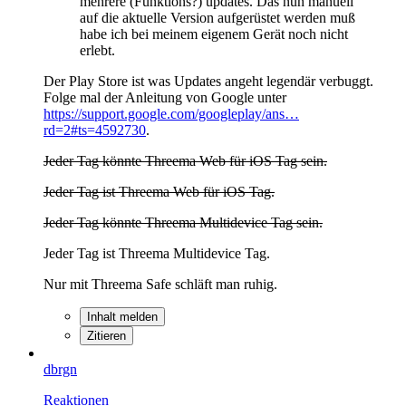
mehrere (Funktions?) updates. Das nun manuell
auf die aktuelle Version aufgerüstet werden muß
habe ich bei meinem eigenem Gerät noch nicht
erlebt.
Der Play Store ist was Updates angeht legendär verbuggt.
Folge mal der Anleitung von Google unter
https://support.google.com/googleplay/ans…
rd=2#ts=4592730
.
Jeder Tag könnte Threema Web für iOS Tag sein.
Jeder Tag ist Threema Web für iOS Tag.
Jeder Tag könnte Threema Multidevice Tag sein.
Jeder Tag ist Threema Multidevice Tag.
Nur mit Threema Safe schläft man ruhig.
Inhalt melden
Zitieren
dbrgn
Reaktionen