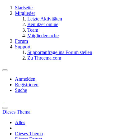
Startseite
Mitglieder
Letzte Aktivitäten
Benutzer online
Team
Mitgliedersuche
Forum
Support
Supportanfrage ins Forum stellen
Zu Threema.com
Anmelden
Registrieren
Suche
Dieses Thema
Alles
Dieses Thema