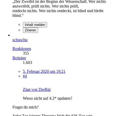
„Der Zweifel ist der Beginn der Wissenschaft. Wer nichts
anzweifelt, prüft nichts. Wer nichts prüft,
entdeckt nichts. Wer nichts entdeckt, ist blind und bleibt
blind.“
Inhalt melden
Zitieren
schuschu
Reaktionen
355
Beiträge
1.603
5. Februar 2020 um 19:21
#4
Zitat von DerBär
Wieso nicht auf 4.2* updaten?
Fragst du mich?
Jeder Tag könnte Threema Web für iOS Tag sein.