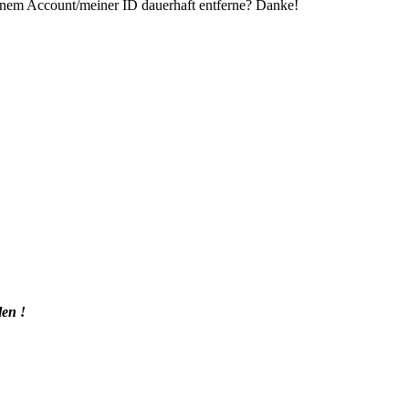
inem Account/meiner ID dauerhaft entferne? Danke!
len !