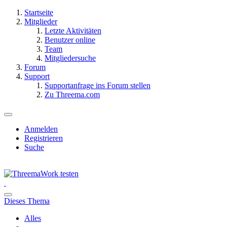
Startseite
Mitglieder
Letzte Aktivitäten
Benutzer online
Team
Mitgliedersuche
Forum
Support
Supportanfrage ins Forum stellen
Zu Threema.com
Anmelden
Registrieren
Suche
Dieses Thema
Alles