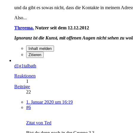
und da gibt es sowas nicht, dass die Kontakte in meinem Adres
Also...
Threema
.
Nutzer seit dem 12.12.2012
Ignoranz ist die Kunst, mit offenen Augen nicht sehen zu wol
Inhalt melden
Zitieren
d1g1talbath
Reaktionen
1
Beiträge
22
1. Januar 2020 um 16:19
#6
Zitat von Ted
Bist du denn noch in der Gruppe ? ?