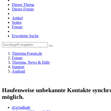
Dieses Thema
Dieses Forum
Artikel
Seiten
Forum
Erweiterte Suche
Threema-Forum.de
Forum
Threema, News & Hilfe
Support
Android
Haufenweise unbekannte Kontakte synchron
möglich.
d1g1talbath