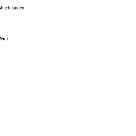
sbuch landen.
len !