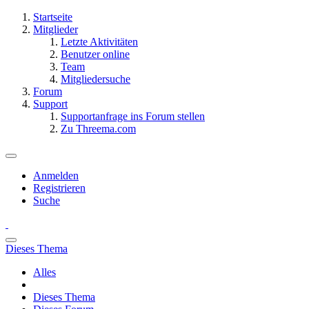
Startseite
Mitglieder
Letzte Aktivitäten
Benutzer online
Team
Mitgliedersuche
Forum
Support
Supportanfrage ins Forum stellen
Zu Threema.com
Anmelden
Registrieren
Suche
Dieses Thema
Alles
Dieses Thema