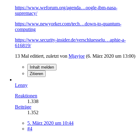
https://www.weforum.org/agenda…oogle-ibm-nasa-
supremacy/
https://www.newyorker.com/tech…down-to-quantum-
computing
https://www.security-insider.de/verschluesselu…aphie-a-
616819/
13 Mal editiert, zuletzt von
Mjayjoe
(
6. März 2020 um 13:00
)
Inhalt melden
Zitieren
Lenny
Reaktionen
1.338
Beiträge
1.352
5. März 2020 um 10:44
#4