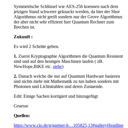
Symmetrische Schlüssel wie AES-256 koennen nach dem
jetzigen Stand schwerer geknackt werden, da hier der Shor
Algorithmus nicht greift sondern nur der Grove Algorithmus
der aber nicht sehr effizient fuer Quantum Rechner zum
Brechen ist.
Zukunft :
Es wird 2 Schritte geben.
1.
Zuerst Kryptographie Algorithmen die Quantum Resistent
sind und auf den heutigen Maschinen laufen ( zB.
NewHope,BiKE etc.
siehe
)
2.
Danach welche die nur auf Quantum Hardware basieren
und nichts mehr mit Mathematik zu tun haben sondern mit
Photonen und Lichtstrahlen und deren Zustaende.
Edit: Einige Sachen korrigiert und hinzugefügt
Gruesse
Quellen:
https://www.cio.de/g/gartner-h…105825,13#galleryHeadline