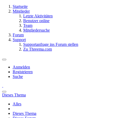
Startseite
Mitglieder
Letzte Aktivitäten
Benutzer online
Team
Mitgliedersuche
Forum
Support
Supportanfrage ins Forum stellen
Zu Threema.com
Anmelden
Registrieren
Suche
Dieses Thema
Alles
Dieses Thema