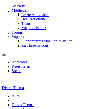
Startseite
Mitglieder
Letzte Aktivitäten
Benutzer online
Team
Mitgliedersuche
Forum
Support
Supportanfrage ins Forum stellen
Zu Threema.com
Anmelden
Registrieren
Suche
Dieses Thema
Alles
Dieses Thema