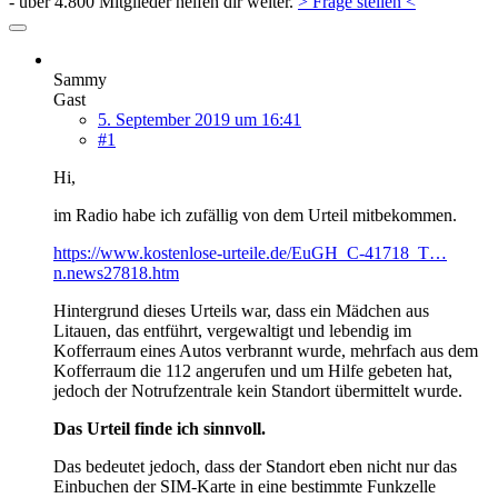
- über 4.800 Mitglieder helfen dir weiter.
> Frage stellen <
Sammy
Gast
5. September 2019 um 16:41
#1
Hi,
im Radio habe ich zufällig von dem Urteil mitbekommen.
https://www.kostenlose-urteile.de/EuGH_C-41718_T…
n.news27818.htm
Hintergrund dieses Urteils war, dass ein Mädchen aus
Litauen, das entführt, vergewaltigt und lebendig im
Kofferraum eines Autos verbrannt wurde, mehrfach aus dem
Kofferraum die 112 angerufen und um Hilfe gebeten hat,
jedoch der Notrufzentrale kein Standort übermittelt wurde.
Das Urteil finde ich sinnvoll.
Das bedeutet jedoch, dass der Standort eben nicht nur das
Einbuchen der SIM-Karte in eine bestimmte Funkzelle