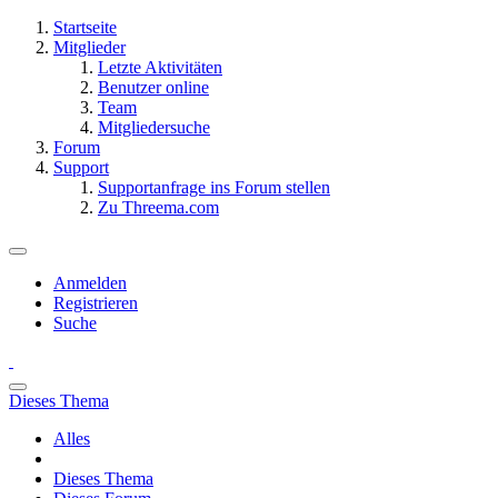
Startseite
Mitglieder
Letzte Aktivitäten
Benutzer online
Team
Mitgliedersuche
Forum
Support
Supportanfrage ins Forum stellen
Zu Threema.com
Anmelden
Registrieren
Suche
Dieses Thema
Alles
Dieses Thema