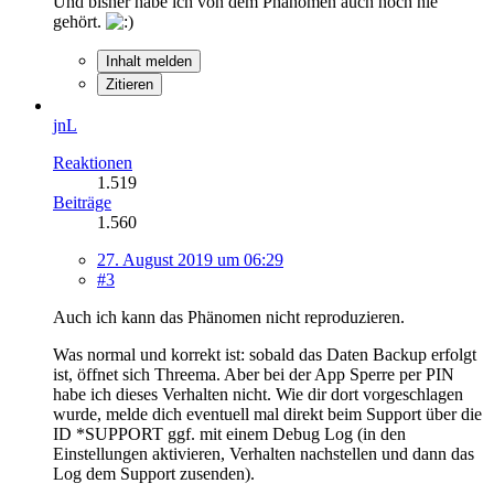
Und bisher habe ich von dem Phänomen auch noch nie
gehört.
Inhalt melden
Zitieren
jnL
Reaktionen
1.519
Beiträge
1.560
27. August 2019 um 06:29
#3
Auch ich kann das Phänomen nicht reproduzieren.
Was normal und korrekt ist: sobald das Daten Backup erfolgt
ist, öffnet sich Threema. Aber bei der App Sperre per PIN
habe ich dieses Verhalten nicht. Wie dir dort vorgeschlagen
wurde, melde dich eventuell mal direkt beim Support über die
ID *SUPPORT ggf. mit einem Debug Log (in den
Einstellungen aktivieren, Verhalten nachstellen und dann das
Log dem Support zusenden).