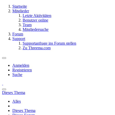
Startseite
Mitglieder
Letzte Aktivitäten
Benutzer online
Team
Mitgliedersuche
Forum
Support
Supportanfrage ins Forum stellen
Zu Threema.com
Anmelden
Registrieren
Suche
Dieses Thema
Alles
Dieses Thema