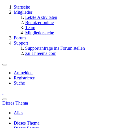
Startseite
Mitglieder
Letzte Aktivitäten
Benutzer online
Team
Mitgliedersuche
Forum
Support
Supportanfrage ins Forum stellen
Zu Threema.com
Anmelden
Registrieren
Suche
Dieses Thema
Alles
Dieses Thema