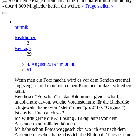
Stelle deine Frage öffentlich an die Threema-Forum-Community
- über 4.800 Mitglieder helfen dir weiter.
> Frage stellen <
nurmik
Reaktionen
3
Beiträge
39
4. August 2019 um 08:48
#1
Wenn man ein Foto macht, wird es vor dem Senden erst mal
angezeigt, damit man noch einen Kommentar dazu schreiben
kann.
Bei dieser "Vorschau" ist das Bild immer gleich scharf,
unabhängig davon, welche Voreinstellung für die Bildgröße
ich gewählt habe (von "klein" über "groß" bis "Original").
Ist das bei Euch auch so ?
Ich würde gerne die Auflösung / Bildqualität
vor
dem
Absenden kontrollieren können.
Ich habe schon Fotos weggeschickt, wo ich erst nach dem
Absenden gesehen habe, dass ich die Bildqualität besser eine