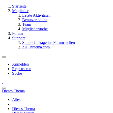
Startseite
Mitglieder
Letzte Aktivitäten
Benutzer online
Team
Mitgliedersuche
Forum
Support
Supportanfrage ins Forum stellen
Zu Threema.com
Anmelden
Registrieren
Suche
Dieses Thema
Alles
Dieses Thema