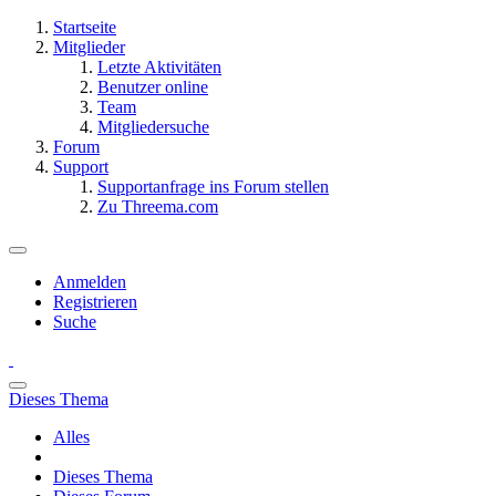
Startseite
Mitglieder
Letzte Aktivitäten
Benutzer online
Team
Mitgliedersuche
Forum
Support
Supportanfrage ins Forum stellen
Zu Threema.com
Anmelden
Registrieren
Suche
Dieses Thema
Alles
Dieses Thema