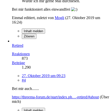
Würde ich mir gerne Mal durchlesen.
Bei mir funktioniert alles einwandfrei
Einmal editiert, zuletzt von
Mogli
(
27. Oktober 2019 um
16:24
)
Inhalt melden
Zitieren
Retired
Reaktionen
873
Beiträge
1.290
27. Oktober 2019 um 09:23
#4
Bei mir auch.......
https://threema-forum.de/start/index.ph…-retired/#about
(Über
mich)
Inhalt melden