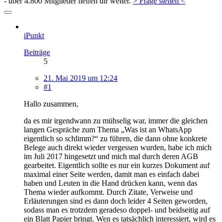
- über 4.800 Mitglieder helfen dir weiter.
> Frage stellen <
iPunkt
Beiträge
5
21. Mai 2019 um 12:24
#1
Hallo zusammen,
da es mir irgendwann zu mühselig war, immer die gleichen
langen Gespräche zum Thema „Was ist an WhatsApp
eigentlich so schlimm?“ zu führen, die dann ohne konkrete
Belege auch direkt wieder vergessen wurden, habe ich mich
im Juli 2017 hingesetzt und mich mal durch deren AGB
gearbeitet. Eigentlich sollte es nur ein kurzes Dokument auf
maximal einer Seite werden, damit man es einfach dabei
haben und Leuten in die Hand drücken kann, wenn das
Thema wieder aufkommt. Durch Zitate, Verweise und
Erläuterungen sind es dann doch leider 4 Seiten geworden,
sodass man es trotzdem geradeso doppel- und beidseitig auf
ein Blatt Papier bringt. Wen es tatsächlich interessiert, wird es