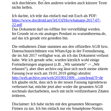
sich durchlesen. Bei den anderen würden auch kürzere Texte
nichts helfen.
Ich dachte, ich teile das einfach mal mit Euch als PDF:
https://www.docdroid.net/3rUOZHo/whatsapp-2017-07-
22.pdf
Das Dokument darf on-/offline frei vervielfältigt werden.
Im Grunde ist es ein analoges Pendant zu warumthreema.de,
auf das ich gerade erst gestoßen bin.
Die enthaltenen Zitate stammen aus den offiziellen AGB bzw.
Datenschutzrichtlinien von WhatsApp in der Formulierung,
die im Juli 2017 verfügbar war, als ich das Dokument verfasst
habe. Wie ich gerade sehe, wurden kürzlich wohl einige
Formulierungen angepasst (z.B. „Wir sammeln“ -> „Wir
erfassen“), aber über archive.org lässt sich noch meine zitierte
Fassung (war noch am 19.01.2019 gültig) abrufen:
http://web.archive.org/web/2019011909…com/legal/?l=de
Ich glaube nicht, dass sich in der neuen Fassung irgendetwas
verbessert hat, möchte jetzt aber weder die gesamten AGB
nochmals durcharbeiten, noch mit nicht verifizierbaren Zitaten
irritieren.
Disclaimer: Ich habe nichts mit den genannten Messenger-
Firmen zu tun. Ich bin einfach nur ein Smartphone-Nutzer,