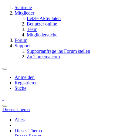
Startseite
Mitglieder
Letzte Aktivitäten
Benutzer online
Team
Mitgliedersuche
Forum
Support
Supportanfrage ins Forum stellen
Zu Threema.com
Anmelden
Registrieren
Suche
Dieses Thema
Alles
Dieses Thema