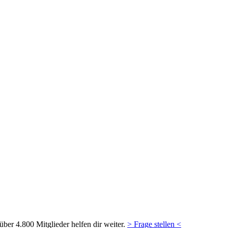
ber 4.800 Mitglieder helfen dir weiter.
> Frage stellen <