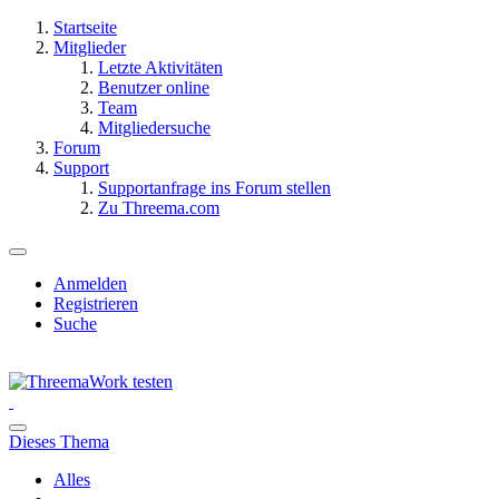
Startseite
Mitglieder
Letzte Aktivitäten
Benutzer online
Team
Mitgliedersuche
Forum
Support
Supportanfrage ins Forum stellen
Zu Threema.com
Anmelden
Registrieren
Suche
Dieses Thema
Alles