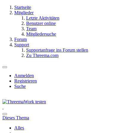
Startseite
Mitglieder
Letzte Aktivitäten
Benutzer online
Team
Mitgliedersuche
Forum
Support
Supportanfrage ins Forum stellen
Zu Threema.com
Anmelden
Registrieren
Suche
Dieses Thema
Alles