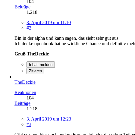
104
Beiträge
1.218
3. April 2019 um 11:10
#2
Bin in der alpha und kann sagen, das sieht sehr gut aus.
Ich denke openbook hat ne wirkliche Chance und definitiv mehr 
Gruß TheDeckie
Inhalt melden
Zitieren
TheDeckie
Reaktionen
104
Beiträge
1.218
3. April 2019 um 12:23
#3
Gibt es denn hier noch andere Forenmitglieder die schon Teil