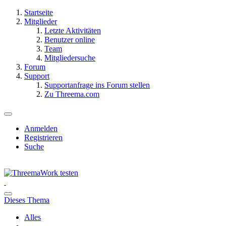
Startseite
Mitglieder
Letzte Aktivitäten
Benutzer online
Team
Mitgliedersuche
Forum
Support
Supportanfrage ins Forum stellen
Zu Threema.com
Anmelden
Registrieren
Suche
Dieses Thema
Alles