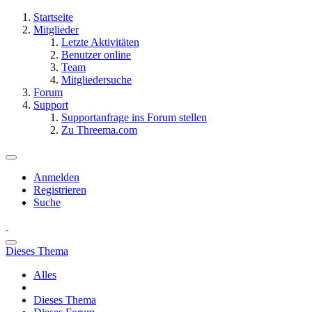
Startseite
Mitglieder
Letzte Aktivitäten
Benutzer online
Team
Mitgliedersuche
Forum
Support
Supportanfrage ins Forum stellen
Zu Threema.com
Anmelden
Registrieren
Suche
Dieses Thema
Alles
Dieses Thema