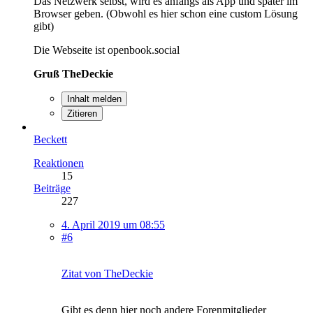
Das Netzwerk selbst, wird es anfangs als App und später im
Browser geben. (Obwohl es hier schon eine custom Lösung
gibt)
Die Webseite ist openbook.social
Gruß TheDeckie
Inhalt melden
Zitieren
Beckett
Reaktionen
15
Beiträge
227
4. April 2019 um 08:55
#6
Zitat von TheDeckie
Gibt es denn hier noch andere Forenmitglieder