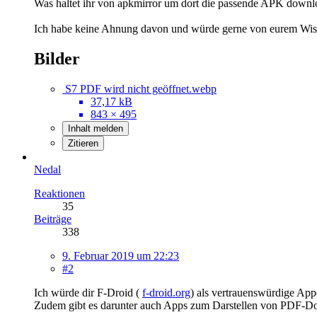
Was haltet ihr von apkmirror um dort die passende APK down
Ich habe keine Ahnung davon und würde gerne von eurem Wiss
Bilder
S7 PDF wird nicht geöffnet.webp
37,17 kB
843 × 495
Inhalt melden
Zitieren
Nedal
Reaktionen
35
Beiträge
338
9. Februar 2019 um 22:23
#2
Ich würde dir F-Droid (
f-droid.org
) als vertrauenswürdige App
Zudem gibt es darunter auch Apps zum Darstellen von PDF-