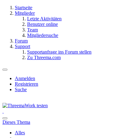
Startseite
Mitglieder
Letzte Aktivitäten
Benutzer online
Team
Mitgliedersuche
Forum
Support
Supportanfrage ins Forum stellen
Zu Threema.com
Anmelden
Registrieren
Suche
Dieses Thema
Alles