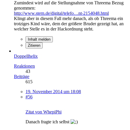
Zumindest wird auf die Stellungnahme von Threema Bezug
genommen:
http://www.stern.de/digital/telefo…nt-2154048.html
Klingt aber in diesem Fall mehr danach, als ob Threema ein
trotziges Kind wäre, dem der größere Bruder gezeigt hat, an
welcher Stelle es in der Hackordnung steht.
Inhalt melden
Zitieren
Doppellhelix
Reaktionen
43
Beiträge
615
19. November 2014 um 18:08
#56
Zitat von WhepiPhi
Danach fragte ich selbst