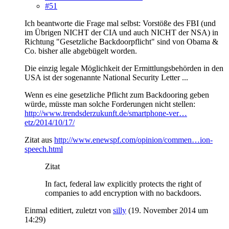
#51
Ich beantworte die Frage mal selbst: Vorstöße des FBI (und
im Übrigen NICHT der CIA und auch NICHT der NSA) in
Richtung "Gesetzliche Backdoorpflicht" sind von Obama &
Co. bisher alle abgebügelt worden.
Die einzig legale Möglichkeit der Ermittlungsbehörden in den
USA ist der sogenannte National Security Letter ...
Wenn es eine gesetzliche Pflicht zum Backdooring geben
würde, müsste man solche Forderungen nicht stellen:
http://www.trendsderzukunft.de/smartphone-ver…
etz/2014/10/17/
Zitat aus
http://www.enewspf.com/opinion/commen…ion-
speech.html
Zitat
In fact, federal law explicitly protects the right of
companies to add encryption with no backdoors.
Einmal editiert, zuletzt von
silly
(
19. November 2014 um
14:29
)