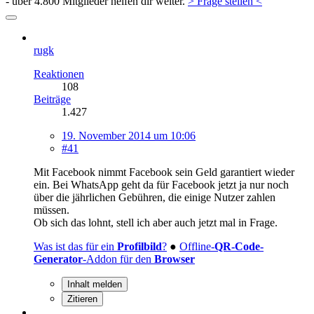
- über 4.800 Mitglieder helfen dir weiter.
> Frage stellen <
rugk
Reaktionen
108
Beiträge
1.427
19. November 2014 um 10:06
#41
Mit Facebook nimmt Facebook sein Geld garantiert wieder
ein. Bei WhatsApp geht da für Facebook jetzt ja nur noch
über die jährlichen Gebühren, die einige Nutzer zahlen
müssen.
Ob sich das lohnt, stell ich aber auch jetzt mal in Frage.
Was ist das für ein
Profilbild
?
●
Offline-
QR-Code-
Generator
-Addon für den
Browser
Inhalt melden
Zitieren