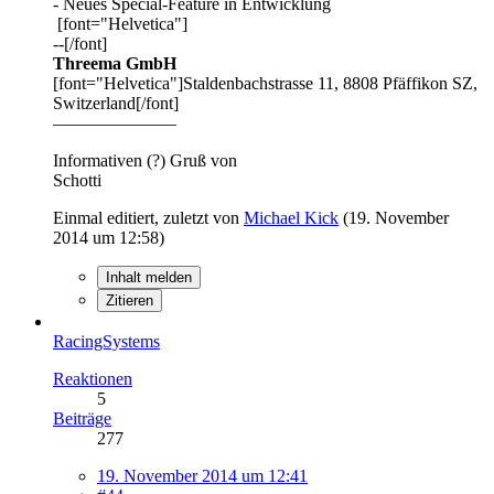
- Neues Special-Feature in Entwicklung
[font="Helvetica"]
--[/font]
Threema GmbH
[font="Helvetica"]Staldenbachstrasse 11, 8808 Pfäffikon SZ,
Switzerland[/font]
———————
Informativen (?) Gruß von
Schotti
Einmal editiert, zuletzt von
Michael Kick
(
19. November
2014 um 12:58
)
Inhalt melden
Zitieren
RacingSystems
Reaktionen
5
Beiträge
277
19. November 2014 um 12:41