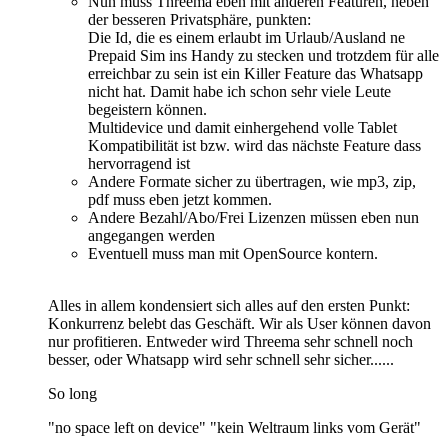
Nun muss Threema eben mit anderen Featuren, neben
der besseren Privatsphäre, punkten:
Die Id, die es einem erlaubt im Urlaub/Ausland ne
Prepaid Sim ins Handy zu stecken und trotzdem für alle
erreichbar zu sein ist ein Killer Feature das Whatsapp
nicht hat. Damit habe ich schon sehr viele Leute
begeistern können.
Multidevice und damit einhergehend volle Tablet
Kompatibilität ist bzw. wird das nächste Feature dass
hervorragend ist
Andere Formate sicher zu übertragen, wie mp3, zip,
pdf muss eben jetzt kommen.
Andere Bezahl/Abo/Frei Lizenzen müssen eben nun
angegangen werden
Eventuell muss man mit OpenSource kontern.
Alles in allem kondensiert sich alles auf den ersten Punkt:
Konkurrenz belebt das Geschäft. Wir als User können davon
nur profitieren. Entweder wird Threema sehr schnell noch
besser, oder Whatsapp wird sehr schnell sehr sicher......
So long
"no space left on device" "kein Weltraum links vom Gerät"