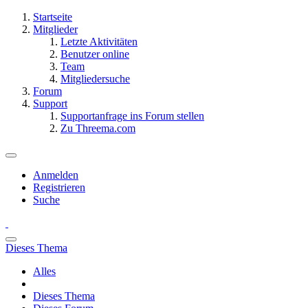
Startseite
Mitglieder
Letzte Aktivitäten
Benutzer online
Team
Mitgliedersuche
Forum
Support
Supportanfrage ins Forum stellen
Zu Threema.com
Anmelden
Registrieren
Suche
Dieses Thema
Alles
Dieses Thema