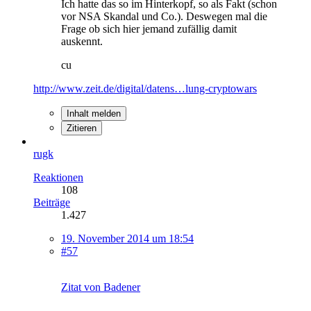
Ich hatte das so im Hinterkopf, so als Fakt (schon
vor NSA Skandal und Co.). Deswegen mal die
Frage ob sich hier jemand zufällig damit
auskennt.
cu
http://www.zeit.de/digital/datens…lung-cryptowars
Inhalt melden
Zitieren
rugk
Reaktionen
108
Beiträge
1.427
19. November 2014 um 18:54
#57
Zitat von Badener