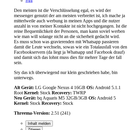
#44
Den meisten ist die Verschlüsselung egal, es wird der
messenger genutzt der am meisten verbreitet ist, ich mache ja
mitterlweile auch werbung in meinen Apps und die nutzer
anzahl in von meiner Kontakte ist nicht hochgegangen. Ist die
reine Bequemlichkeit der Personen, man kann soviel werben
wie man will solange nicht an die sicherheit gedacht wird.
Es muss schon was gravierenden mit Whatsapp passieren
damit die Leute wechseln, sowas wie ein Totalausfall von den
Facebookservern (da liegt ja Whatsapp und Facebook drauf)
und damit sich das lohnt muss dies für mehrer Tage der fall
sein.
Sry das ich überwiegend nur klein geschrieben habe, bin
unterwegs.
Alt Gerät:
LG Google Nexus 4 16GB
OS:
Android 5.1.1
Root
Kernel:
Stock
Recovery:
TWRP
Neu Gerät:
bq Aquaris M5 32GB/3GB
OS:
Android 5
Kernel:
Stock
Recovery:
Stock
Threema-Version:
2.51 (241)
Inhalt melden
Zitieren