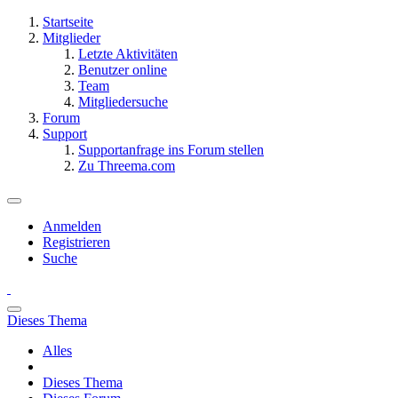
Startseite
Mitglieder
Letzte Aktivitäten
Benutzer online
Team
Mitgliedersuche
Forum
Support
Supportanfrage ins Forum stellen
Zu Threema.com
Anmelden
Registrieren
Suche
Dieses Thema
Alles
Dieses Thema