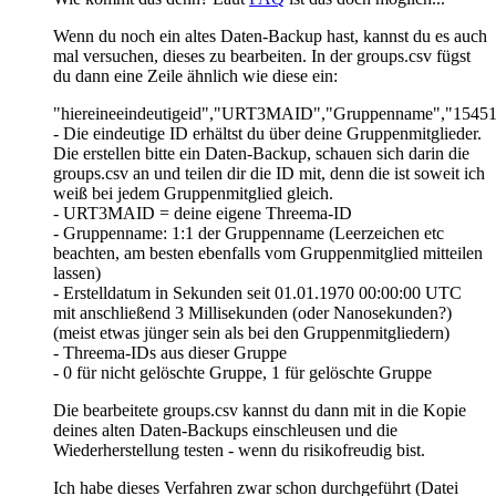
Wenn du noch ein altes Daten-Backup hast, kannst du es auch
mal versuchen, dieses zu bearbeiten. In der groups.csv fügst
du dann eine Zeile ähnlich wie diese ein:
"hiereineeindeutigeid","URT3MAID","Gruppenname","1
- Die eindeutige ID erhältst du über deine Gruppenmitglieder.
Die erstellen bitte ein Daten-Backup, schauen sich darin die
groups.csv an und teilen dir die ID mit, denn die ist soweit ich
weiß bei jedem Gruppenmitglied gleich.
- URT3MAID = deine eigene Threema-ID
- Gruppenname: 1:1 der Gruppenname (Leerzeichen etc
beachten, am besten ebenfalls vom Gruppenmitglied mitteilen
lassen)
- Erstelldatum in Sekunden seit 01.01.1970 00:00:00 UTC
mit anschließend 3 Millisekunden (oder Nanosekunden?)
(meist etwas jünger sein als bei den Gruppenmitgliedern)
- Threema-IDs aus dieser Gruppe
- 0 für nicht gelöschte Gruppe, 1 für gelöschte Gruppe
Die bearbeitete groups.csv kannst du dann mit in die Kopie
deines alten Daten-Backups einschleusen und die
Wiederherstellung testen - wenn du risikofreudig bist.
Ich habe dieses Verfahren zwar schon durchgeführt (Datei