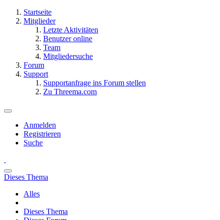
Startseite
Mitglieder
Letzte Aktivitäten
Benutzer online
Team
Mitgliedersuche
Forum
Support
Supportanfrage ins Forum stellen
Zu Threema.com
Anmelden
Registrieren
Suche
Dieses Thema
Alles
Dieses Thema