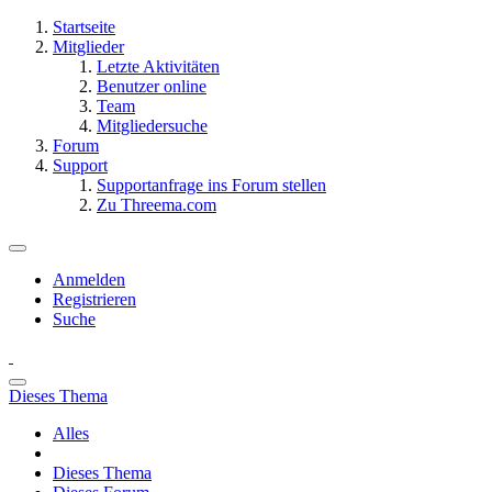
Startseite
Mitglieder
Letzte Aktivitäten
Benutzer online
Team
Mitgliedersuche
Forum
Support
Supportanfrage ins Forum stellen
Zu Threema.com
Anmelden
Registrieren
Suche
Dieses Thema
Alles
Dieses Thema