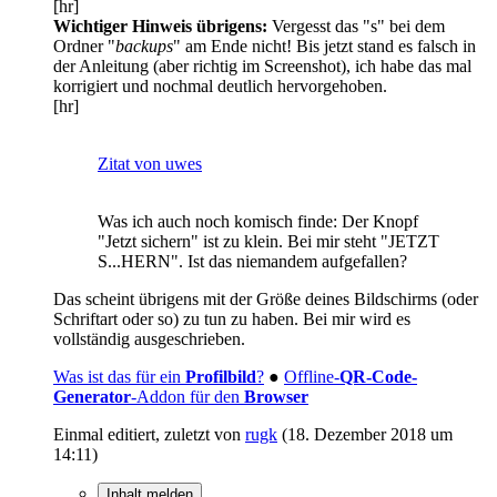
[hr]
Wichtiger Hinweis übrigens:
Vergesst das "s" bei dem
Ordner "
backups
" am Ende nicht! Bis jetzt stand es falsch in
der Anleitung (aber richtig im Screenshot), ich habe das mal
korrigiert und nochmal deutlich hervorgehoben.
[hr]
Zitat von uwes
Was ich auch noch komisch finde: Der Knopf
"Jetzt sichern" ist zu klein. Bei mir steht "JETZT
S...HERN". Ist das niemandem aufgefallen?
Das scheint übrigens mit der Größe deines Bildschirms (oder
Schriftart oder so) zu tun zu haben. Bei mir wird es
vollständig ausgeschrieben.
Was ist das für ein
Profilbild
?
●
Offline-
QR-Code-
Generator
-Addon für den
Browser
Einmal editiert, zuletzt von
rugk
(
18. Dezember 2018 um
14:11
)
Inhalt melden