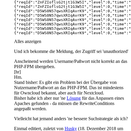
{"reqId":"D5WS0N57qwsXRIqAvrK9","level":0,"time":"
Alles anzeigen
Und ich bekomme die Meldung, der Zugriff sei 'unauthorized'
Anscheinend werden Username/Paßwort nicht korrekt an das
PHP-FPM übergeben.
[hr]
Hm.
Stand bisher: Es gibt ein Problem bei der Übergabe von
Nutzername/Paßwort an das PHP-FPM. Das ist mindestens
für Owncloud bekannt, aber auch für Nextcloud.
Bisher habe ich aber nur 'ne
Lösung
für das Anpassen eines
Apaches gefunden - da müssen die RewriteConditions
angepaßt werden.
Vielleicht hat jemand anders 'ne bessere Suchstrategie als ich?
Einmal editiert, zuletzt von
Husky
(
18. Dezember 2018 um