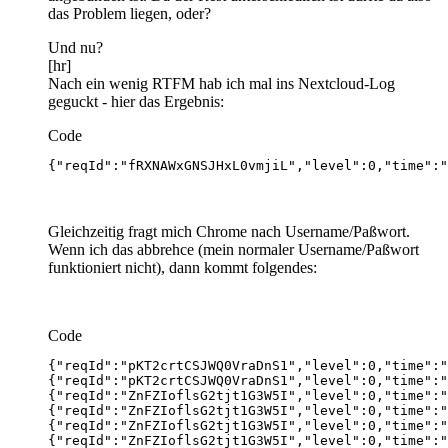
das Problem liegen, oder?
Und nu?
[hr]
Nach ein wenig RTFM hab ich mal ins Nextcloud-Log
geguckt - hier das Ergebnis:
Code
{"reqId":"fRXNAWxGNSJHxL0vmjiL","level":0,"time":"
Gleichzeitig fragt mich Chrome nach Username/Paßwort.
Wenn ich das abbrehce (mein normaler Username/Paßwort
funktioniert nicht), dann kommt folgendes:
Code