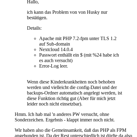
Hallo,
ich kann das Problem von von Husky nur
bestätigen.
Details:
Apache mit PHP 7.2-fpm unter TLS 1.2
auf Sub-domain
Nextcloud 14.0.4
Passwort enthällt ein $ (mit %24 habe ich
es auch versucht)
Error-Log leer.
Wenn diese Kinderkrankheiten noch behoben
werden und vielleicht die config-Datei und der
backups-Ordner automatisch angelegt werden, ist
diese Funktion richtig gut (Aber für mich jetzt
leider noch nicht einsetzbar).
Hmm. Ich hab mal 'n anderes PW versucht, ohne
Sonderzeichen. Ergebnis - klappt immer noch nicht.
Wir haben also die Gemeinsamkeit, daß das PHP als FPM
angebunden ist. Da der Rest unterschiedlich ist dürfte da also