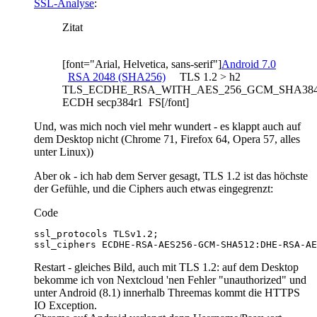
SSL-Analyse
:
Zitat
[font="Arial, Helvetica, sans-serif"]
Android 7.0
RSA 2048 (SHA256)
TLS 1.2 > h2
TLS_ECDHE_RSA_WITH_AES_256_GCM_SHA38
ECDH secp384r1 FS[/font]
Und, was mich noch viel mehr wundert - es klappt auch auf
dem Desktop nicht (Chrome 71, Firefox 64, Opera 57, alles
unter Linux))
Aber ok - ich hab dem Server gesagt, TLS 1.2 ist das höchste
der Gefühle, und die Ciphers auch etwas eingegrenzt:
Code
ssl_ciphers ECDHE-RSA-AES256-GCM-SHA512:DHE-RSA-AE
Restart - gleiches Bild, auch mit TLS 1.2: auf dem Desktop
bekomme ich von Nextcloud 'nen Fehler "unauthorized" und
unter Android (8.1) innerhalb Threemas kommt die HTTPS
IO Exception.