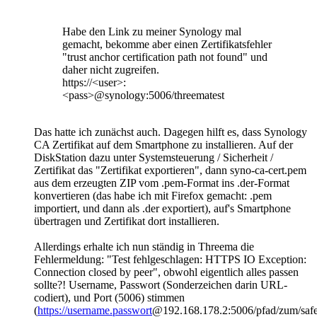
Habe den Link zu meiner Synology mal
gemacht, bekomme aber einen Zertifikatsfehler
"trust anchor certification path not found" und
daher nicht zugreifen.
https://<user>:
<pass>@synology:5006/threematest
Das hatte ich zunächst auch. Dagegen hilft es, dass Synology
CA Zertifikat auf dem Smartphone zu installieren. Auf der
DiskStation dazu unter Systemsteuerung / Sicherheit /
Zertifikat das "Zertifikat exportieren", dann syno-ca-cert.pem
aus dem erzeugten ZIP vom .pem-Format ins .der-Format
konvertieren (das habe ich mit Firefox gemacht: .pem
importiert, und dann als .der exportiert), auf's Smartphone
übertragen und Zertifikat dort installieren.
Allerdings erhalte ich nun ständig in Threema die
Fehlermeldung: "Test fehlgeschlagen: HTTPS IO Exception:
Connection closed by peer", obwohl eigentlich alles passen
sollte?! Username, Passwort (Sonderzeichen darin URL-
codiert), und Port (5006) stimmen
(
https://username.passwort
@192.168.178.2:5006/pfad/zum/safe