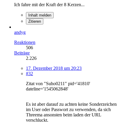
Ich fahre mit der Kraft der 8 Kerzen...
Inhalt melden
Zitieren
andyg
Reaktionen
506
Beiträge
2.226
17. Dezember 2018 um 20:23
#32
Zitat von "Suho0211" pid='41810'
dateline='1545062848'
Es ist aber darauf zu achten keine Sonderzeichen
im User oder Passwort zu verwenden, da sich
Threema ansonsten beim laden der URL
verschluckt.