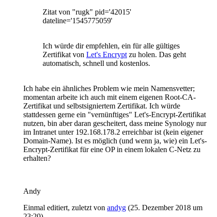
Zitat von "rugk" pid='42015'
dateline='1545775059'
Ich würde dir empfehlen, ein für alle gültiges
Zertifikat von
Let's Encrypt
zu holen. Das geht
automatisch, schnell und kostenlos.
Ich habe ein ähnliches Problem wie mein Namensvetter;
momentan arbeite ich auch mit einem eigenen Root-CA-
Zertifikat und selbstsigniertem Zertifikat. Ich würde
stattdessen gerne ein "vernünftiges" Let's-Encrypt-Zertifikat
nutzen, bin aber daran gescheitert, dass meine Synology nur
im Intranet unter 192.168.178.2 erreichbar ist (kein eigener
Domain-Name). Ist es möglich (und wenn ja, wie) ein Let's-
Encrypt-Zertifikat für eine OP in einem lokalen C-Netz zu
erhalten?
Andy
Einmal editiert, zuletzt von
andyg
(
25. Dezember 2018 um
23:20
)