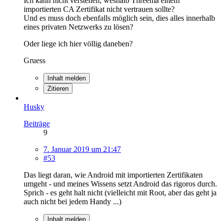
Ich kann nicht verstehen, weshalb Threema einem
importierten CA Zertifikat nicht vertrauen sollte?
Und es muss doch ebenfalls möglich sein, dies alles innerhalb
eines privaten Netzwerks zu lösen?
Oder liege ich hier völlig daneben?
Gruess
Inhalt melden
Zitieren
Husky
Beiträge
9
7. Januar 2019 um 21:47
#53
Das liegt daran, wie Android mit importierten Zertifikaten
umgeht - und meines Wissens setzt Android das rigoros durch.
Sprich - es geht halt nicht (vielleicht mit Root, aber das geht ja
auch nicht bei jedem Handy ...)
Inhalt melden