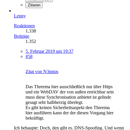
Zitieren
Lenny
Reaktionen
1.338
Beiträge
1.352
5. Februar 2019 um 19:37
#58
Zitat von N3misis
Das Threema hier ausschließlich nur über Https
und ein WebDAV der von außen erreichbar sein
muss diese Synchronisation anbietet ist gelinde
gesagt sehr halbherzig überlegt.
Es gibt keinen Sicherheitsaspekt den Threema
hier ausführen kann der der diesen Vorgang hier
bekräftigt.
Ich behaupte: Doch, den gibt es. DNS-Spoofing. Und wenn