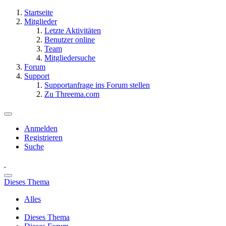
Startseite
Mitglieder
Letzte Aktivitäten
Benutzer online
Team
Mitgliedersuche
Forum
Support
Supportanfrage ins Forum stellen
Zu Threema.com
Anmelden
Registrieren
Suche
Dieses Thema
Alles
Dieses Thema