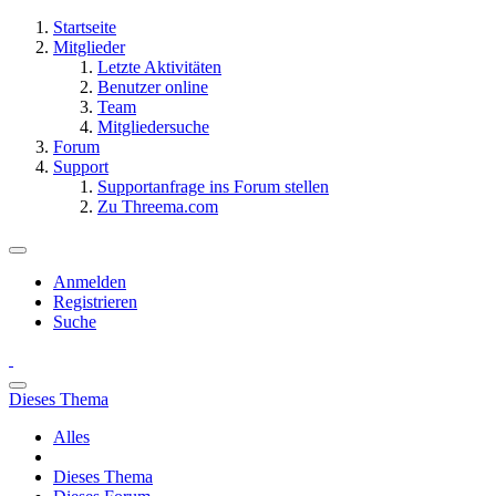
Startseite
Mitglieder
Letzte Aktivitäten
Benutzer online
Team
Mitgliedersuche
Forum
Support
Supportanfrage ins Forum stellen
Zu Threema.com
Anmelden
Registrieren
Suche
Dieses Thema
Alles
Dieses Thema