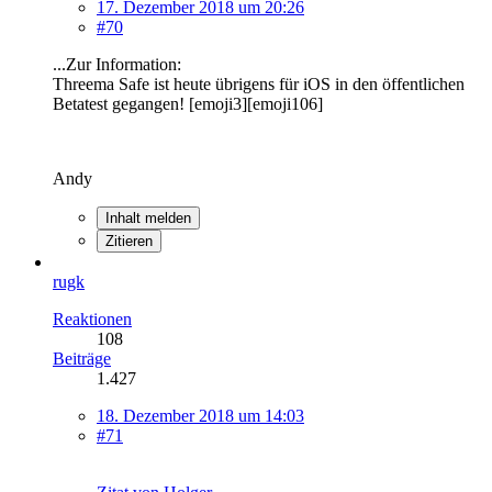
17. Dezember 2018 um 20:26
#70
...Zur Information:
Threema Safe ist heute übrigens für iOS in den öffentlichen
Betatest gegangen! [emoji3][emoji106]
Andy
Inhalt melden
Zitieren
rugk
Reaktionen
108
Beiträge
1.427
18. Dezember 2018 um 14:03
#71