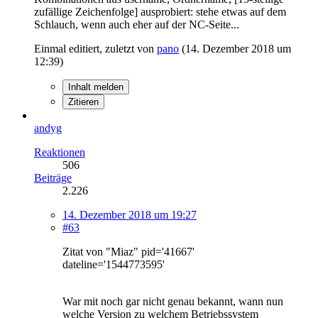
zufällige Zeichenfolge] ausprobiert: stehe etwas auf dem
Schlauch, wenn auch eher auf der NC-Seite...
Einmal editiert, zuletzt von
pano
(
14. Dezember 2018 um
12:39
)
Inhalt melden
Zitieren
andyg
Reaktionen
506
Beiträge
2.226
14. Dezember 2018 um 19:27
#63
Zitat von "Miaz" pid='41667'
dateline='1544773595'
War mit noch gar nicht genau bekannt, wann nun
welche Version zu welchem Betriebssystem