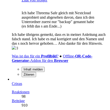
Zitat von Holger
Ich habe Threema Safe gleich mit Nextcloud
ausprobiert und abgesehen davon, dass ich den
Unterordner zuerst nur "backup" genannt habe
(es fehlt das s am Ende...)
Ich habe übrigens gemerkt, dass es in meiner Anleitung auch
falsch stand. Ich habe es mal korrigiert und den Namen und
das s noch hervor gehoben… Also danke für den Hinweis.
Was ist das für ein
Profilbild
?
●
Offline-
QR-Code-
Generator
-Addon für den
Browser
Inhalt melden
Zitieren
Crixus
Reaktionen
98
Beiträge
910