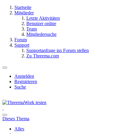
Startseite
Mitglieder
Letzte Aktivitäten
Benutzer online
Team
Mitgliedersuche
Forum
Support
Supportanfrage ins Forum stellen
Zu Threema.com
Anmelden
Registrieren
Suche
Dieses Thema
Alles