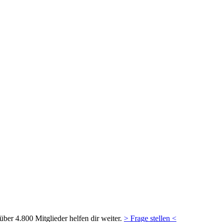
ber 4.800 Mitglieder helfen dir weiter.
> Frage stellen <