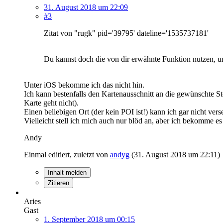
31. August 2018 um 22:09
#3
Zitat von "rugk" pid='39795' dateline='1535737181'
Du kannst doch die von dir erwähnte Funktion nutzen, u
Unter iOS bekomme ich das nicht hin.
Ich kann bestenfalls den Kartenausschnitt an die gewünschte S
Karte geht nicht).
Einen beliebigen Ort (der kein POI ist!) kann ich gar nicht ver
Vielleicht stell ich mich auch nur blöd an, aber ich bekomme es 
Andy
Einmal editiert, zuletzt von
andyg
(
31. August 2018 um 22:11
)
Inhalt melden
Zitieren
Aries
Gast
1. September 2018 um 00:15