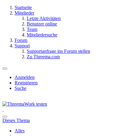
Startseite
Mitglieder
Letzte Aktivitäten
Benutzer online
Team
Mitgliedersuche
Forum
Support
Supportanfrage ins Forum stellen
Zu Threema.com
Anmelden
Registrieren
Suche
Dieses Thema
Alles