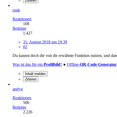
Zitieren
rugk
Reaktionen
108
Beiträge
1.427
31. August 2018 um 19:39
#2
Du kannst doch die von dir erwähnte Funktion nutzen, und dan
Was ist das für ein
Profilbild
?
●
Offline-
QR-Code-Generator
Inhalt melden
Zitieren
andyg
Reaktionen
506
Beiträge
2.226