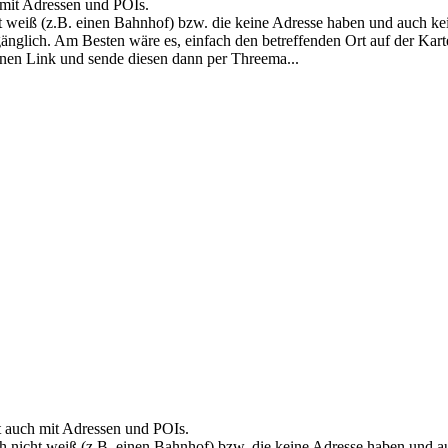
h mit Adressen und POIs.
t weiß (z.B. einen Bahnhof) bzw. die keine Adresse haben und auch ke
ugänglich. Am Besten wäre es, einfach den betreffenden Ort auf der Kar
nen Link und sende diesen dann per Threema...
rt auch mit Adressen und POIs.
h nicht weiß (z.B. einen Bahnhof) bzw. die keine Adresse haben und a