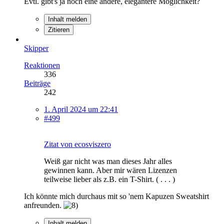
Evtl. gibt's ja noch eine andere, elegantere Möglichkeit?
Inhalt melden
Zitieren
Skipper
Reaktionen
336
Beiträge
242
1. April 2024 um 22:41
#499
Zitat von ecosviszero
Weiß gar nicht was man dieses Jahr alles
gewinnen kann. Aber mir wären Lizenzen
teilweise lieber als z.B. ein T-Shirt. ( . . . )
Ich könnte mich durchaus mit so 'nem Kapuzen Sweatshirt
anfreunden.
Inhalt melden