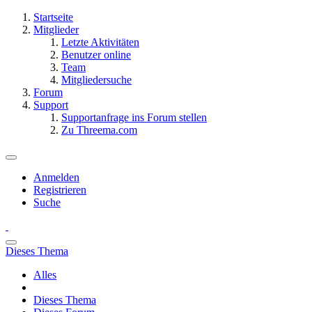
Startseite
Mitglieder
Letzte Aktivitäten
Benutzer online
Team
Mitgliedersuche
Forum
Support
Supportanfrage ins Forum stellen
Zu Threema.com
Anmelden
Registrieren
Suche
Dieses Thema
Alles
Dieses Thema