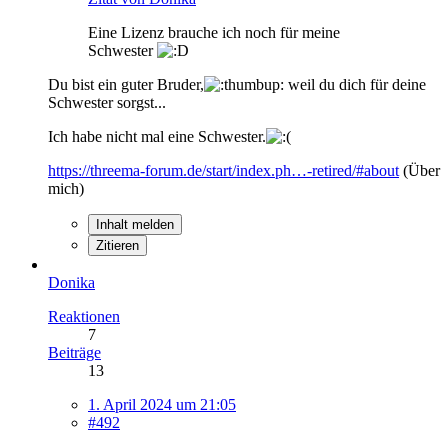
Eine Lizenz brauche ich noch für meine
Schwester
Du bist ein guter Bruder,
weil du dich für deine
Schwester sorgst...
Ich habe nicht mal eine Schwester.
https://threema-forum.de/start/index.ph…-retired/#about
(Über
mich)
Inhalt melden
Zitieren
Donika
Reaktionen
7
Beiträge
13
1. April 2024 um 21:05
#492