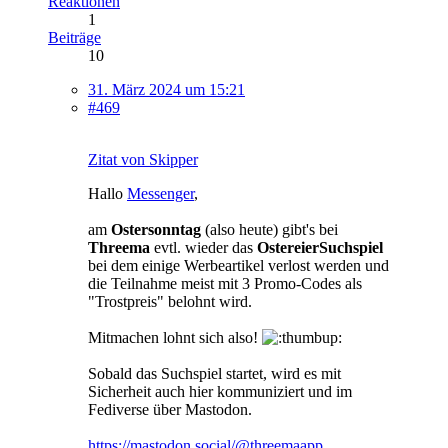
Reaktionen
1
Beiträge
10
31. März 2024 um 15:21
#469
Zitat von Skipper
Hallo
Messenger
,
am
Ostersonntag
(also heute) gibt's bei
Threema
evtl. wieder das
OstereierSuchspiel
bei dem einige Werbeartikel verlost werden und
die Teilnahme meist mit 3 Promo-Codes als
"Trostpreis" belohnt wird.
Mitmachen lohnt sich also!
Sobald das Suchspiel startet, wird es mit
Sicherheit auch hier kommuniziert und im
Fediverse über Mastodon.
https://mastodon.social/@threemaapp