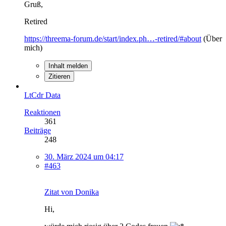
Gruß,
Retired
https://threema-forum.de/start/index.ph…-retired/#about
(Über
mich)
Inhalt melden
Zitieren
LtCdr Data
Reaktionen
361
Beiträge
248
30. März 2024 um 04:17
#463
Zitat von Donika
Hi,