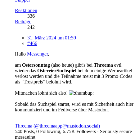
Reaktionen
336
Beiträge
242
31. März 2024 um 01:59
#466
Hallo
Messenger
,
am
Ostersonntag
(also heute) gibt's bei
Threema
evtl.
wieder das
OstereierSuchspiel
bei dem einige Werbeartikel
verlost werden und die Teilnahme meist mit 3 Promo-Codes
als "Trostpreis" belohnt wird.
Mitmachen lohnt sich also!
Sobald das Suchspiel startet, wird es mit Sicherheit auch hier
kommuniziert und im Fediverse über Mastodon.
Threema (@threemaapp@mastodon.social)
540 Posts, 0 Following, 6.75K Followers · Seriously secure
messaging.