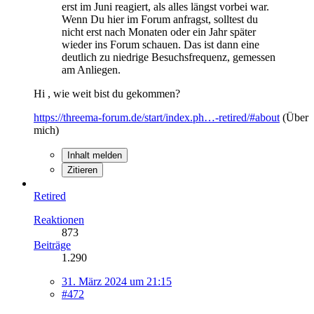
erst im Juni reagiert, als alles längst vorbei war.
Wenn Du hier im Forum anfragst, solltest du
nicht erst nach Monaten oder ein Jahr später
wieder ins Forum schauen. Das ist dann eine
deutlich zu niedrige Besuchsfrequenz, gemessen
am Anliegen.
Hi , wie weit bist du gekommen?
https://threema-forum.de/start/index.ph…-retired/#about
(Über
mich)
Inhalt melden
Zitieren
Retired
Reaktionen
873
Beiträge
1.290
31. März 2024 um 21:15
#472