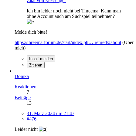
Zitat von Messenger
Ich bin leider noch nicht bei Threema. Kann man
ohne Account auch am Suchspiel teilnehmen?
Melde dich bitte!
https://threema-forum.de/start/index.ph…-retired/#about
(Über
mich)
Inhalt melden
Zitieren
Donika
Reaktionen
7
Beiträge
13
31. März 2024 um 21:47
#476
Leider nicht