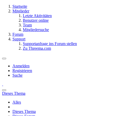
Startseite
Mitglieder
Letzte Aktivitäten
Benutzer online
Team
Mitgliedersuche
Forum
Support
Supportanfrage ins Forum stellen
Zu Threema.com
Anmelden
Registrieren
Suche
Dieses Thema
Alles
Dieses Thema