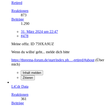
Retired
Reaktionen
873
Beiträge
1.290
31. März 2024 um 22:47
#478
Meine offiz. ID 759XA9UZ
Wenn du willst/ geht... melde dich bitte
https://threema-forum.de/start/index.ph…-retired/#about
(Über
mich)
Inhalt melden
Zitieren
LtCdr Data
Reaktionen
361
Beiträge