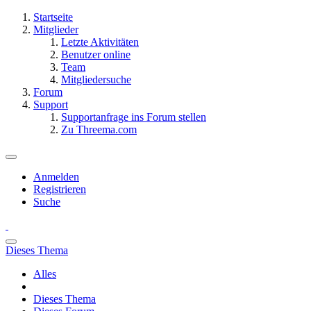
Startseite
Mitglieder
Letzte Aktivitäten
Benutzer online
Team
Mitgliedersuche
Forum
Support
Supportanfrage ins Forum stellen
Zu Threema.com
Anmelden
Registrieren
Suche
Dieses Thema
Alles
Dieses Thema