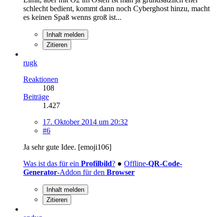
schlecht bedient, kommt dann noch Cyberghost hinzu, macht
es keinen Spaß wenns groß ist...
Inhalt melden
Zitieren
rugk
Reaktionen
108
Beiträge
1.427
17. Oktober 2014 um 20:32
#6
Ja sehr gute Idee. [emoji106]
Was ist das für ein
Profilbild
?
●
Offline-
QR-Code-
Generator
-Addon für den
Browser
Inhalt melden
Zitieren