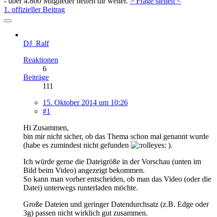
- über 4.800 Mitglieder helfen dir weiter.
> Frage stellen <
1. offizieller Beitrag
DJ_Ralf
Reaktionen
6
Beiträge
111
15. Oktober 2014 um 10:26
#1
Hi Zusammen,
bin mir nicht sicher, ob das Thema schon mal genannt wurde
(habe es zumindest nicht gefunden
).
Ich würde gerne die Dateigröße in der Vorschau (unten im
Bild beim Video) angezeigt bekommen.
So kann man vorher entscheiden, ob man das Video (oder die
Datei) unterwegs runterladen möchte.
Große Dateien und geringer Datendurchsatz (z.B. Edge oder
3g) passen nicht wirklich gut zusammen.