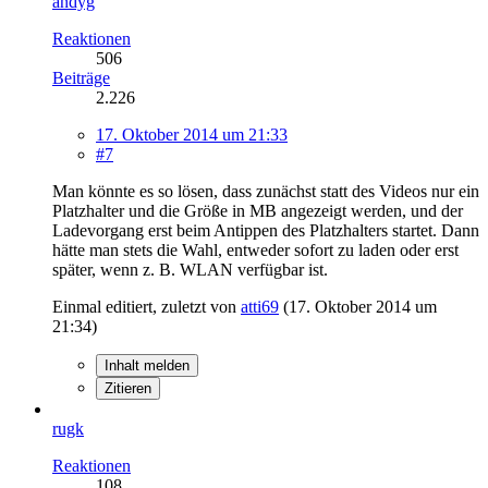
andyg
Reaktionen
506
Beiträge
2.226
17. Oktober 2014 um 21:33
#7
Man könnte es so lösen, dass zunächst statt des Videos nur ein
Platzhalter und die Größe in MB angezeigt werden, und der
Ladevorgang erst beim Antippen des Platzhalters startet. Dann
hätte man stets die Wahl, entweder sofort zu laden oder erst
später, wenn z. B. WLAN verfügbar ist.
Einmal editiert, zuletzt von
atti69
(
17. Oktober 2014 um
21:34
)
Inhalt melden
Zitieren
rugk
Reaktionen
108