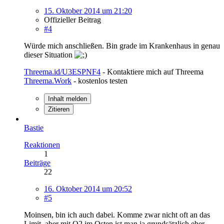
15. Oktober 2014 um 21:20
Offizieller Beitrag
#4
Würde mich anschließen. Bin grade im Krankenhaus in genau
dieser Situation
Threema.id/U3ESPNF4
- Kontaktiere mich auf Threema
Threema.Work
- kostenlos testen
Inhalt melden
Zitieren
Bastie
Reaktionen
1
Beiträge
22
16. Oktober 2014 um 20:52
#5
Moinsen, bin ich auch dabei. Komme zwar nicht oft an das
Limit, aber mit O2 im Osten ist man ja grundsätzlich eher