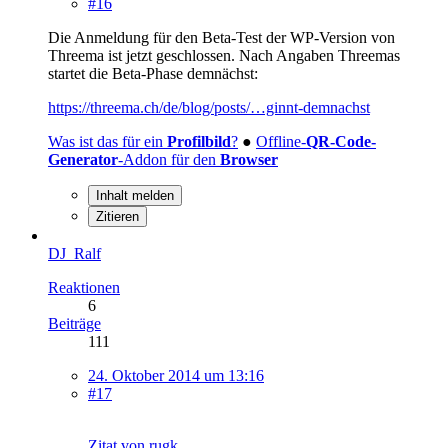
#16
Die Anmeldung für den Beta-Test der WP-Version von
Threema ist jetzt geschlossen. Nach Angaben Threemas
startet die Beta-Phase demnächst:
https://threema.ch/de/blog/posts/…ginnt-demnachst
Was ist das für ein
Profilbild
?
●
Offline-
QR-Code-
Generator
-Addon für den
Browser
Inhalt melden
Zitieren
DJ_Ralf
Reaktionen
6
Beiträge
111
24. Oktober 2014 um 13:16
#17
Zitat von rugk