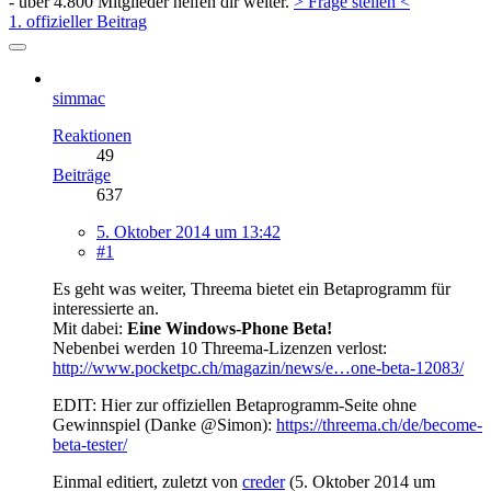
- über 4.800 Mitglieder helfen dir weiter.
> Frage stellen <
1. offizieller Beitrag
simmac
Reaktionen
49
Beiträge
637
5. Oktober 2014 um 13:42
#1
Es geht was weiter, Threema bietet ein Betaprogramm für
interessierte an.
Mit dabei:
Eine Windows-Phone Beta!
Nebenbei werden 10 Threema-Lizenzen verlost:
http://www.pocketpc.ch/magazin/news/e…one-beta-12083/
EDIT: Hier zur offiziellen Betaprogramm-Seite ohne
Gewinnspiel (Danke @Simon):
https://threema.ch/de/become-
beta-tester/
Einmal editiert, zuletzt von
creder
(
5. Oktober 2014 um