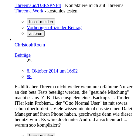
Threema.id/U3ESPNF4
- Kontaktiere mich auf Threema
Threema.Work
- kostenlos testen
Inhalt melden
Vorheriger offizieller Beitrag
Zitieren
ChristophRoem
Beiträge
25
6. Oktober 2014 um 16:02
#8
Es hilft aber Threema nicht weiter wenn nur erfahrene Nutzer
an den beta Tests beteiligt werden, die "gesunde Mischung"
macht es aus. Z. B. Das einspielen eines Backup's ist für den
ITler kein Problem... der "Otto Normal User" ist mit sowas
schon überfordert... Viele wissen nichtmal das sie einen Datei
Manager auf ihren Phone haben, geschweige denn wie dieser
benutzt wird. Es wäre doch unter Android ansich einfach...
warum soo kompliziert?
Inhalt melden