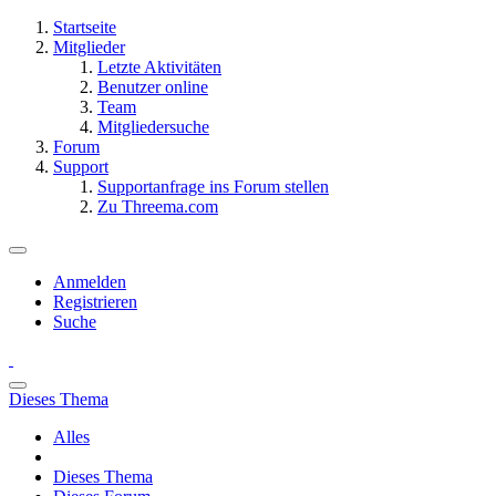
Startseite
Mitglieder
Letzte Aktivitäten
Benutzer online
Team
Mitgliedersuche
Forum
Support
Supportanfrage ins Forum stellen
Zu Threema.com
Anmelden
Registrieren
Suche
Dieses Thema
Alles
Dieses Thema