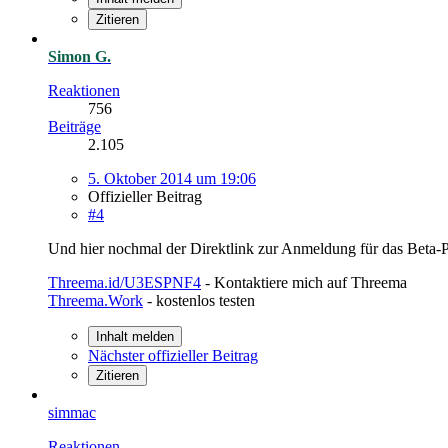
Zitieren
Simon G.
Reaktionen
756
Beiträge
2.105
5. Oktober 2014 um 19:06
Offizieller Beitrag
#4
Und hier nochmal der Direktlink zur Anmeldung für das Beta
Threema.id/U3ESPNF4
- Kontaktiere mich auf Threema
Threema.Work
- kostenlos testen
Inhalt melden
Nächster offizieller Beitrag
Zitieren
simmac
Reaktionen