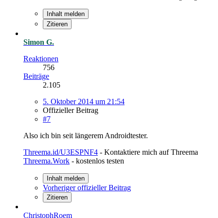
Inhalt melden
Zitieren
Simon G.
Reaktionen
756
Beiträge
2.105
5. Oktober 2014 um 21:54
Offizieller Beitrag
#7
Also ich bin seit längerem Androidtester.
Threema.id/U3ESPNF4
- Kontaktiere mich auf Threema
Threema.Work
- kostenlos testen
Inhalt melden
Vorheriger offizieller Beitrag
Zitieren
ChristophRoem