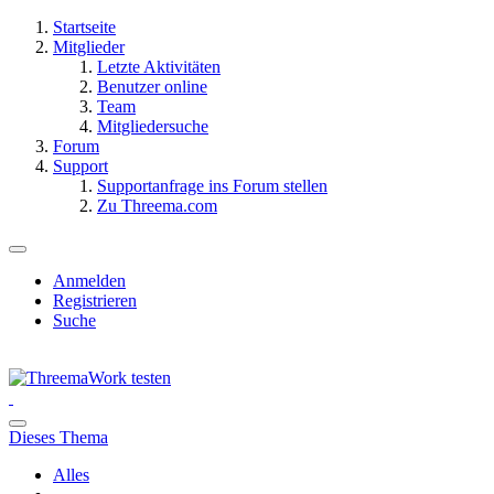
Startseite
Mitglieder
Letzte Aktivitäten
Benutzer online
Team
Mitgliedersuche
Forum
Support
Supportanfrage ins Forum stellen
Zu Threema.com
Anmelden
Registrieren
Suche
Dieses Thema
Alles