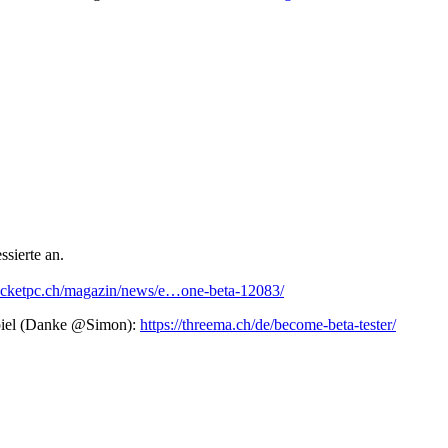
ssierte an.
ocketpc.ch/magazin/news/e…one-beta-12083/
spiel (Danke @Simon):
https://threema.ch/de/become-beta-tester/