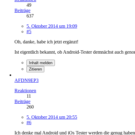
49
Beiträge
637
5. Oktober 2014 um 19:09
#5
Oh, danke, habe ich jetzt ergänzt!
Ist eigentlich bekannt, ob Android-Tester demnächst auch ge
Inhalt melden
Zitieren
AFDN9EP3
Reaktionen
11
Beiträge
260
5. Oktober 2014 um 20:55
#6
Ich denke mal Android und iOs Tester werden die genug habe