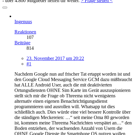
- über 4.800 Mitglieder helfen dir weiter.
> Frage stellen <
Ingenuus
Reaktionen
107
Beiträge
814
23. November 2017 um 20:22
#1
Nachdem Google nun auf frischer Tat ertappt worden ist und
den Google Cloud Messaging Service GCM dazu mißbraucht
hat ALLE Android User, auch die mit deaktivierten
Ortungsdiensten OHNE Sim Karte im Gerät auszuspionieren
stellt sich mir die Frage ob Threema nicht wenigstens
alternativ einen eigenen Benachrichtigungsdienst
programmieren und ausrollen will. Whatsapp tut dies
schließlich auch. Dies würde eine viel bessere Kontrolle über
die ständigen Meckereien: …“ seit meine Oma 80 geworden
ist, kommen meine Threema Nachrichten verspätet an…“ den
Boden entziehen, der wachsenden Anzahl von Usern die
OHNE Google Dienste ihr Smartphone OS nutzen wollen