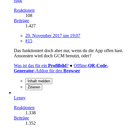
rugk
Reaktionen
108
Beiträge
1.427
29. November 2017 um 19:07
#15
Das funktioniert doch aber nur, wenn du die App offen hast.
Ansonsten wird doch GCM benutzt, oder?
Was ist das für ein
Profilbild
?
●
Offline-
QR-Code-
Generator
-Addon für den
Browser
Inhalt melden
Zitieren
Lenny
Reaktionen
1.338
Beiträge
1.352