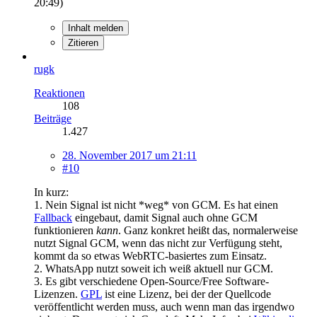
20:49
)
Inhalt melden
Zitieren
rugk
Reaktionen
108
Beiträge
1.427
28. November 2017 um 21:11
#10
In kurz:
1. Nein Signal ist nicht *weg* von GCM. Es hat einen
Fallback
eingebaut, damit Signal auch ohne GCM
funktionieren
kann
. Ganz konkret heißt das, normalerweise
nutzt Signal GCM, wenn das nicht zur Verfügung steht,
kommt da so etwas WebRTC-basiertes zum Einsatz.
2. WhatsApp nutzt soweit ich weiß aktuell nur GCM.
3. Es gibt verschiedene Open-Source/Free Software-
Lizenzen.
GPL
ist eine Lizenz, bei der der Quellcode
veröffentlicht werden muss, auch wenn man das irgendwo