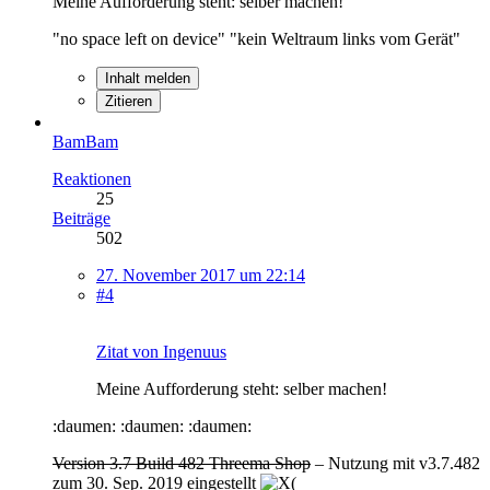
Meine Aufforderung steht: selber machen!
"no space left on device" "kein Weltraum links vom Gerät"
Inhalt melden
Zitieren
BamBam
Reaktionen
25
Beiträge
502
27. November 2017 um 22:14
#4
Zitat von Ingenuus
Meine Aufforderung steht: selber machen!
:daumen: :daumen: :daumen:
Version 3.7 Build 482 Threema Shop
– Nutzung mit v3.7.482
zum 30. Sep. 2019 eingestellt