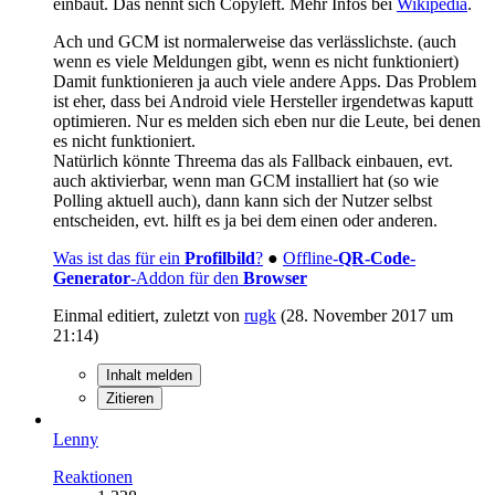
einbaut. Das nennt sich Copyleft. Mehr Infos bei
Wikipedia
.
Ach und GCM ist normalerweise das verlässlichste. (auch
wenn es viele Meldungen gibt, wenn es nicht funktioniert)
Damit funktionieren ja auch viele andere Apps. Das Problem
ist eher, dass bei Android viele Hersteller irgendetwas kaputt
optimieren. Nur es melden sich eben nur die Leute, bei denen
es nicht funktioniert.
Natürlich könnte Threema das als Fallback einbauen, evt.
auch aktivierbar, wenn man GCM installiert hat (so wie
Polling aktuell auch), dann kann sich der Nutzer selbst
entscheiden, evt. hilft es ja bei dem einen oder anderen.
Was ist das für ein
Profilbild
?
●
Offline-
QR-Code-
Generator
-Addon für den
Browser
Einmal editiert, zuletzt von
rugk
(
28. November 2017 um
21:14
)
Inhalt melden
Zitieren
Lenny
Reaktionen