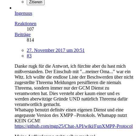
Zitieren
Ingenuus
Reaktionen
107
Beiträge
814
27. November 2017 um 20:51
#3
Danke rugk für die Antwort, ich fürchte aber du hast mich
mißverstanden. Der Einschub mit "...meiner Oma..." war ein
Witz. Ich wollte die endlose Liste der Beschwerden über nicht
zugestellte Threema Meldungen persiflieren die niemals
Threema, sondern immer nur der GCM Dienst zu
verantworten hat. Dies versteht aber kaum einer und es
werden aberwitzige Gründe UND natürlich Threema dafür
verantwortlich gemacht.
Whatsapp benutzt definitv einen eigenen Dienst und eine
angepasste Version des XMPP –Protokols. Whatsapp nutzt
KEIN GCM!
https://github.com/mgp25/Chat-API/wiki/FunXMPP-Protocol