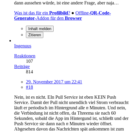
dann aussehen würde, ist eine andere Frage, aber naja…
Was ist das für ein
Profilbild
?
●
Offline-
QR-Code-
Generator
-Addon für den
Browser
Inhalt melden
Zitieren
Ingenuus
Reaktionen
107
Beiträge
814
29. November 2017 um 22:41
#18
Nein, ist es nicht. EIn Pull Service ist eben KEIN Push
Service. Damit der Pull nicht unendlich viel Strom verbraucht
läuft er periodisch im Hintergrund alle
n
Minuten. Und nein,
die Verbindung ist nicht offen, da Threema sie nach 60
Sekunden, sobald die App im Hintergund ist, schließt und der
Push Service sie dann nach
n
Minuten wieder öffnet.
Abgesehen davon das Nachrichten spät ankommen ist zum