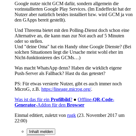
Google nutze nicht GCM dafür, sondern allgemein die
vorinstallierten Google Play Services. (Im Endeffeckt hat der
Nutzer aber natürlich beides installiert bzw. wird GCM ja von
den GApps bereit gestellt).
Und Threema bietet mit den Polling-Dienst doch schon eine
Alternative an, die kann man zur Not auch auf 5 Minuten
oder so stellen.
Und "deine Oma" hat ein Handy ohne Google Dienste? (Bei
solchen Situationen liegt die Ursache meist wohl eher im
Nicht-funktionieren des GCMs…)
Was macht WhatsApp denn? Haben die wirklich eigene
Push-Server als Fallback? Hast du das getestet?
PS: Für etwas versierte Nutzer, gibt es auch immer noch
MicroG, z.B.
https://lineage.microg.org/
.
Was ist das für ein
Profilbild
?
●
Offline-
QR-Code-
Generator
-Addon für den
Browser
Einmal editiert, zuletzt von
rugk
(
23. November 2017 um
22:00
)
Inhalt melden