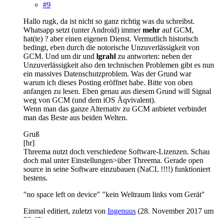
#9
Hallo rugk, da ist nicht so ganz richtig was du schreibst.
Whatsapp setzt (unter Android) immer
mehr
auf GCM,
hat(te) ? aber einen eigenen Dienst. Vermutlich historisch
bedingt, eben durch die notorische Unzuverlässigkeit von
GCM. Und um dir und
lgrahl
zu antworten: neben der
Unzuverlässigkeit also den technischen Problemen gibt es nun
ein massives Datenschutzproblem. Was der Grund war
warum ich dieses Posting eröffnet habe. Bitte von oben
anfangen zu lesen. Eben genau aus diesem Grund will Signal
weg von GCM (und dem iOS Äqvivalent).
Wenn man das ganze Alternativ zu GCM anbietet verbindet
man das Beste aus beiden Welten.
Gruß
[hr]
Threema nutzt doch verschiedene Software-Lizenzen. Schau
doch mal unter Einstellungen>über Threema. Gerade open
source in seine Software einzubauen (NaCL !!!!) funktioniert
bestens.
"no space left on device" "kein Weltraum links vom Gerät"
Einmal editiert, zuletzt von
Ingenuus
(
28. November 2017 um