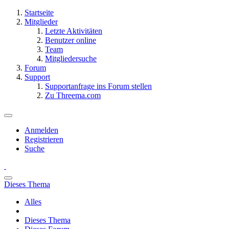
Startseite
Mitglieder
Letzte Aktivitäten
Benutzer online
Team
Mitgliedersuche
Forum
Support
Supportanfrage ins Forum stellen
Zu Threema.com
Anmelden
Registrieren
Suche
Dieses Thema
Alles
Dieses Thema