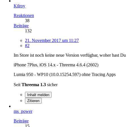
Kilroy
Reaktionen
38
Beiträge
132
21. November 2017 um 11:27
#2
Im Store ist noch keine neue Version verfügbar, woher hast Du 
iPhone 7Plus, iOS 14.x - Threema 4.6.4 (2602)
Lumia 950 - WP10 (10.0.15254.597) ohne Tracing Apps
Seit
Threema 1.3
sicher
Inhalt melden
Zitieren
ms_power
Beiträge
15