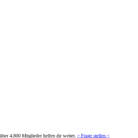
ber 4.800 Mitglieder helfen dir weiter.
> Frage stellen <