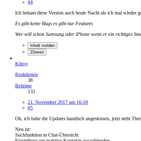
#4
Ich bekam diese Version auch heute Nacht als ich mal wieder g
Es gibt keine Bugs es gibt nur Features
Wer will schon Samsung oder iPhone wenn er ein richtiges S
Inhalt melden
Zitieren
Kilroy
Reaktionen
38
Beiträge
132
21. November 2017 um 16:18
#5
Ok, ich habe die Updates handisch angestossen, jetzt steht Thr
Neu ist:
Suchfunktion in Chat-Übersicht
Einstellung um inaktive Kontakte auszublenden