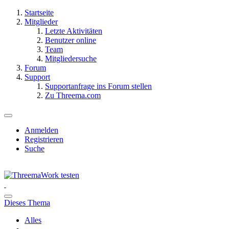
Startseite
Mitglieder
Letzte Aktivitäten
Benutzer online
Team
Mitgliedersuche
Forum
Support
Supportanfrage ins Forum stellen
Zu Threema.com
Anmelden
Registrieren
Suche
Dieses Thema
Alles