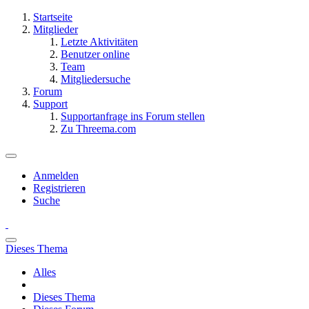
Startseite
Mitglieder
Letzte Aktivitäten
Benutzer online
Team
Mitgliedersuche
Forum
Support
Supportanfrage ins Forum stellen
Zu Threema.com
Anmelden
Registrieren
Suche
Dieses Thema
Alles
Dieses Thema