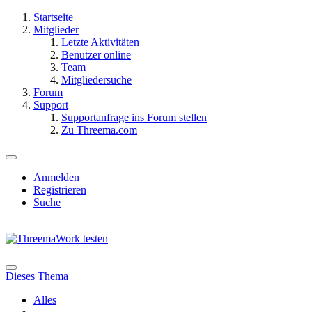
Startseite
Mitglieder
Letzte Aktivitäten
Benutzer online
Team
Mitgliedersuche
Forum
Support
Supportanfrage ins Forum stellen
Zu Threema.com
Anmelden
Registrieren
Suche
Dieses Thema
Alles