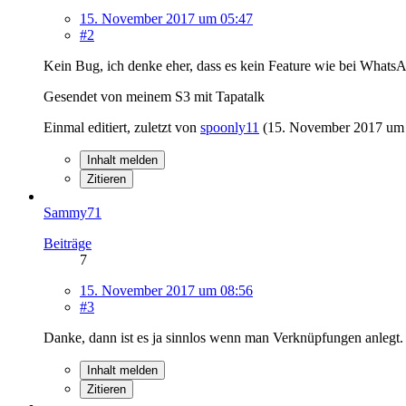
15. November 2017 um 05:47
#2
Kein Bug, ich denke eher, dass es kein Feature wie bei WhatsA
Gesendet von meinem S3 mit Tapatalk
Einmal editiert, zuletzt von
spoonly11
(
15. November 2017 um
Inhalt melden
Zitieren
Sammy71
Beiträge
7
15. November 2017 um 08:56
#3
Danke, dann ist es ja sinnlos wenn man Verknüpfungen anlegt.
Inhalt melden
Zitieren