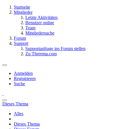
Startseite
Mitglieder
Letzte Aktivitäten
Benutzer online
Team
Mitgliedersuche
Forum
Support
Supportanfrage ins Forum stellen
Zu Threema.com
Anmelden
Registrieren
Suche
Dieses Thema
Alles
Dieses Thema