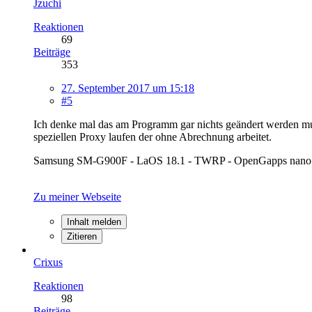
Jzuchi
Reaktionen
69
Beiträge
353
27. September 2017 um 15:18
#5
Ich denke mal das am Programm gar nichts geändert werden mus
speziellen Proxy laufen der ohne Abrechnung arbeitet.
Samsung SM-G900F - LaOS 18.1 - TWRP - OpenGapps nano + 
Zu meiner Webseite
Inhalt melden
Zitieren
Crixus
Reaktionen
98
Beiträge