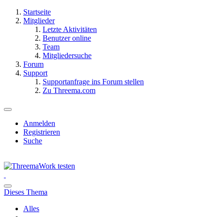
Startseite
Mitglieder
Letzte Aktivitäten
Benutzer online
Team
Mitgliedersuche
Forum
Support
Supportanfrage ins Forum stellen
Zu Threema.com
Anmelden
Registrieren
Suche
Dieses Thema
Alles