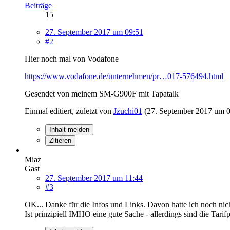
Beiträge
15
27. September 2017 um 09:51
#2
Hier noch mal von Vodafone
https://www.vodafone.de/unternehmen/pr…017-576494.html
Gesendet von meinem SM-G900F mit Tapatalk
Einmal editiert, zuletzt von
Jzuchi01
(
27. September 2017 um 
Inhalt melden
Zitieren
Miaz
Gast
27. September 2017 um 11:44
#3
OK... Danke für die Infos und Links. Davon hatte ich noch nich
Ist prinzipiell IMHO eine gute Sache - allerdings sind die Tarif