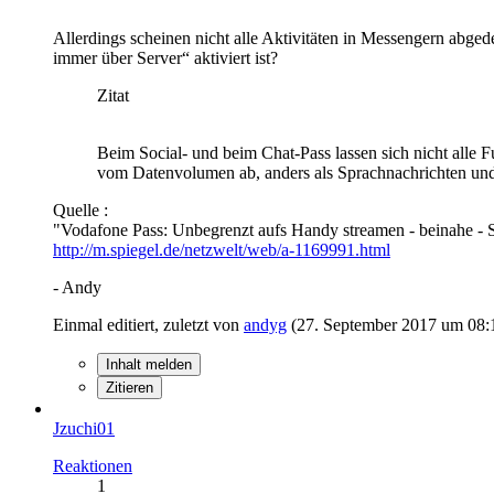
Allerdings scheinen nicht alle Aktivitäten in Messengern abged
immer über Server“ aktiviert ist?
Zitat
Beim Social- und beim Chat-Pass lassen sich nicht alle 
vom Datenvolumen ab, anders als Sprachnachrichten un
Quelle :
"Vodafone Pass: Unbegrenzt aufs Handy streamen - beinah
http://m.spiegel.de/netzwelt/web/a-1169991.html
- Andy
Einmal editiert, zuletzt von
andyg
(
27. September 2017 um 08:
Inhalt melden
Zitieren
Jzuchi01
Reaktionen
1