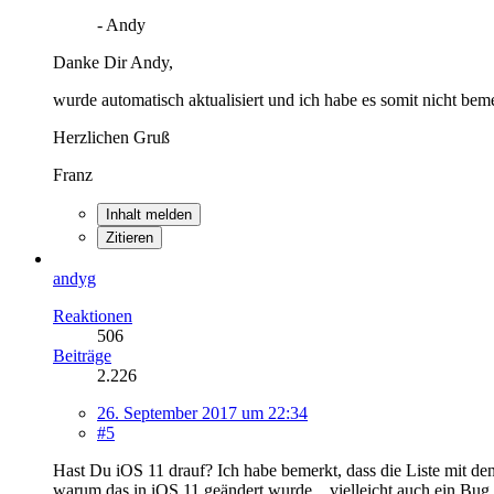
- Andy
Danke Dir Andy,
wurde automatisch aktualisiert und ich habe es somit nicht beme
Herzlichen Gruß
Franz
Inhalt melden
Zitieren
andyg
Reaktionen
506
Beiträge
2.226
26. September 2017 um 22:34
#5
Hast Du iOS 11 drauf? Ich habe bemerkt, dass die Liste mit den
warum das in iOS 11 geändert wurde... vielleicht auch ein Bug 