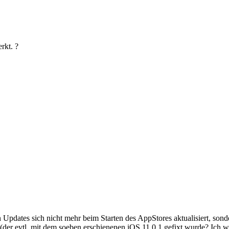
rkt. ?
 Updates sich nicht mehr beim Starten des AppStores aktualisiert, sond
(der evtl. mit dem soeben erschienenen iOS 11.0.1 gefixt wurde? Ich we