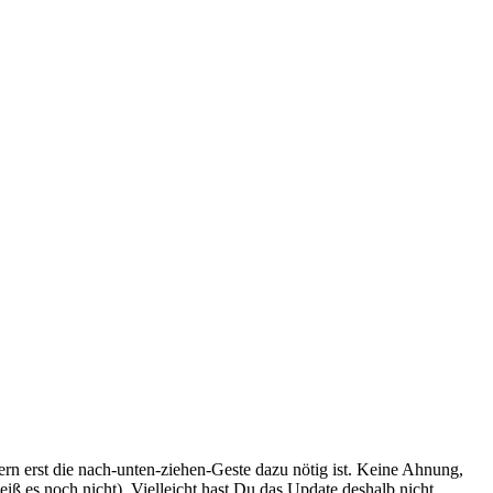
ern erst die nach-unten-ziehen-Geste dazu nötig ist. Keine Ahnung,
iß es noch nicht). Vielleicht hast Du das Update deshalb nicht