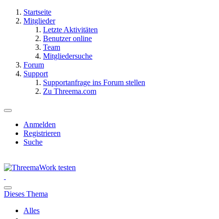
Startseite
Mitglieder
Letzte Aktivitäten
Benutzer online
Team
Mitgliedersuche
Forum
Support
Supportanfrage ins Forum stellen
Zu Threema.com
Anmelden
Registrieren
Suche
Dieses Thema
Alles