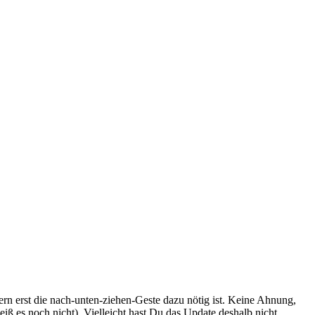
ern erst die nach-unten-ziehen-Geste dazu nötig ist. Keine Ahnung,
iß es noch nicht). Vielleicht hast Du das Update deshalb nicht