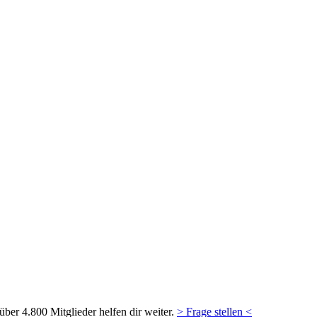
ber 4.800 Mitglieder helfen dir weiter.
> Frage stellen <