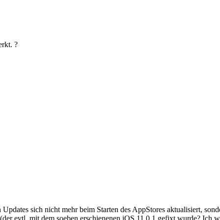
rkt. ?
 Updates sich nicht mehr beim Starten des AppStores aktualisiert, sond
(der evtl. mit dem soeben erschienenen iOS 11.0.1 gefixt wurde? Ich we