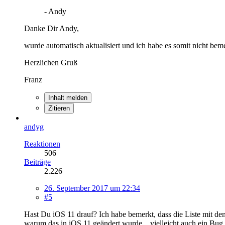
- Andy
Danke Dir Andy,
wurde automatisch aktualisiert und ich habe es somit nicht beme
Herzlichen Gruß
Franz
Inhalt melden
Zitieren
andyg
Reaktionen
506
Beiträge
2.226
26. September 2017 um 22:34
#5
Hast Du iOS 11 drauf? Ich habe bemerkt, dass die Liste mit den
warum das in iOS 11 geändert wurde... vielleicht auch ein Bug 