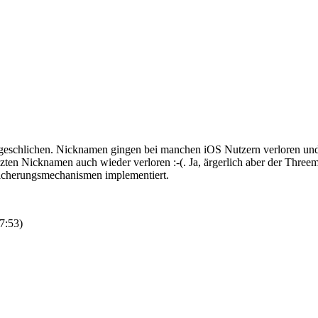
 eingeschlichen. Nicknamen gingen bei manchen iOS Nutzern verloren un
nzten Nicknamen auch wieder verloren :-(. Ja, ärgerlich aber der Thre
 Sicherungsmechanismen implementiert.
7:53
)