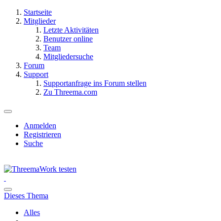
Startseite
Mitglieder
Letzte Aktivitäten
Benutzer online
Team
Mitgliedersuche
Forum
Support
Supportanfrage ins Forum stellen
Zu Threema.com
Anmelden
Registrieren
Suche
Dieses Thema
Alles