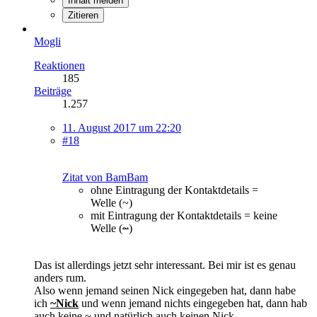
Inhalt melden
Zitieren
Mogli
Reaktionen
185
Beiträge
1.257
11. August 2017 um 22:20
#18
Zitat von BamBam
ohne Eintragung der Kontaktdetails =
Welle (~)
mit Eintragung der Kontaktdetails = keine
Welle (
~
)
Das ist allerdings jetzt sehr interessant. Bei mir ist es genau
anders rum.
Also wenn jemand seinen Nick eingegeben hat, dann habe
ich
~Nick
und wenn jemand nichts eingegeben hat, dann hab
auch keine ~ und natürlich auch keinen Nick.