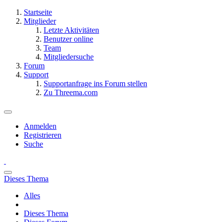
Startseite
Mitglieder
Letzte Aktivitäten
Benutzer online
Team
Mitgliedersuche
Forum
Support
Supportanfrage ins Forum stellen
Zu Threema.com
Anmelden
Registrieren
Suche
Dieses Thema
Alles
Dieses Thema