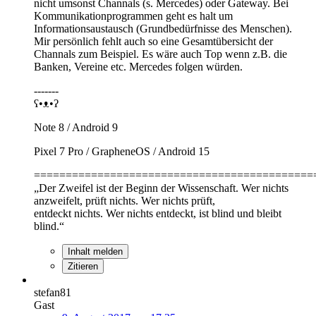
nicht umsonst Channals (s. Mercedes) oder Gateway. Bei
Kommunikationprogrammen geht es halt um
Informationsaustausch (Grundbedürfnisse des Menschen).
Mir persönlich fehlt auch so eine Gesamtübersicht der
Channals zum Beispiel. Es wäre auch Top wenn z.B. die
Banken, Vereine etc. Mercedes folgen würden.
-------
ʕ•ᴥ•ʔ
Note 8 / Android 9
Pixel 7 Pro / GrapheneOS / Android 15
============================================
„Der Zweifel ist der Beginn der Wissenschaft. Wer nichts
anzweifelt, prüft nichts. Wer nichts prüft,
entdeckt nichts. Wer nichts entdeckt, ist blind und bleibt
blind.“
Inhalt melden
Zitieren
stefan81
Gast