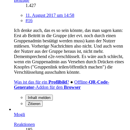
Beiträge
1.427
11. August 2017 um 14:58
#16
Ich denke auch, das es so sein könnte, das man sagen kann:
Erst ab Beitritt in die Gruppe (der evt. noch durch einen
Gruppenadmin bestätigt werden muss) kann der Nutzer
mitlesen. Vorherige Nachrichten also nicht. Und auch wenn
der Nutzer aus der Gruppe heraus ist, nicht mehr.
Dementsprechend e2e-verschlüsselt. Es wäre auch schlecht,
wenn ein Gruppenadmin aus Versehen durch Drücken eines
Knopfes ("Gruppenlink teilen/öffentlich machen") die
Verschlüsselung ausschalten könnte.
Was ist das für ein
Profilbild
?
●
Offline-
QR-Code-
Generator
-Addon für den
Browser
Inhalt melden
Zitieren
Mogli
Reaktionen
185