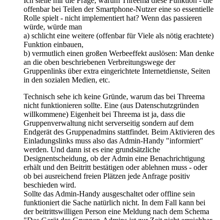
Ich stelle mir die Frage, warum Threema diese Funktion - die
offenbar bei Teilen der Smartphone-Nutzer eine so essentielle
Rolle spielt - nicht implementiert hat? Wenn das passieren
würde, würde man
a) schlicht eine weitere (offenbar für Viele als nötig erachtete)
Funktion einbauen,
b) vermutlich einen großen Werbeeffekt auslösen: Man denke
an die oben beschriebenen Verbreitungswege der
Gruppenlinks über extra eingerichtete Internetdienste, Seiten
in den sozialen Medien, etc.
Technisch sehe ich keine Gründe, warum das bei Threema
nicht funktionieren sollte. Eine (aus Datenschutzgründen
willkommene) Eigenheit bei Threema ist ja, dass die
Gruppenverwaltung nicht serverseitig sondern auf dem
Endgerät des Gruppenadmins stattfindet. Beim Aktivieren des
Einladungslinks muss also das Admin-Handy "informiert"
werden. Und dann ist es eine grundsätzliche
Designentscheidung, ob der Admin eine Benachrichtigung
erhält und den Beitritt bestätigen oder ablehnen muss - oder
ob bei ausreichend freien Plätzen jede Anfrage positiv
beschieden wird.
Sollte das Admin-Handy ausgeschaltet oder offline sein
funktioniert die Sache natürlich nicht. In dem Fall kann bei
der beitrittswilligen Person eine Meldung nach dem Schema