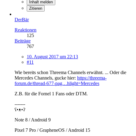
Inhalt melden
Zitieren
DerBär
Reaktionen
125
Beiträge
767
10. August 2017 um 22:13
#11
Wie bereits schon Threema Channels erwähnt. ... Oder die
Mercedes Channels, gucke hier:
https://threema-
forum.de/thread-677-pag…hlight=Mercedes
Z.B. für die Fornel 1 Fans oder DTM.
-------
ʕ•ᴥ•ʔ
Note 8 / Android 9
Pixel 7 Pro / GrapheneOS / Android 15