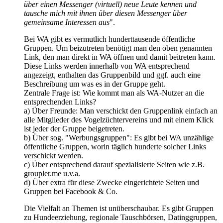
über einen Messenger (virtuell) neue Leute kennen und
tausche mich mit ihnen über diesen Messenger über
gemeinsame Interessen aus
".
Bei WA gibt es vermutlich hunderttausende öffentliche
Gruppen. Um beizutreten benötigt man den oben genannten
Link, den man direkt in WA öffnen und damit beitreten kann.
Diese Links werden innerhalb von WA entsprechend
angezeigt, enthalten das Gruppenbild und ggf. auch eine
Beschreibung um was es in der Gruppe geht.
Zentrale Frage ist: Wie kommt man als WA-Nutzer an die
entsprechenden Links?
a) Über Freunde: Man verschickt den Gruppenlink einfach an
alle Mitglieder des Vogelzüchtervereins und mit einem Klick
ist jeder der Gruppe beigetreten.
b) Über sog. "Werbungsgruppen": Es gibt bei WA unzählige
öffentliche Gruppen, worin täglich hunderte solcher Links
verschickt werden.
c) Über entsprechend darauf spezialisierte Seiten wie z.B.
groupler.me u.v.a.
d) Über extra für diese Zwecke eingerichtete Seiten und
Gruppen bei Facebook & Co.
Die Vielfalt an Themen ist unüberschaubar. Es gibt Gruppen
zu Hundeerziehung, regionale Tauschbörsen, Datinggruppen,