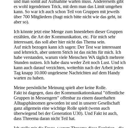
und man somit auf Aufnahme warten muss. Andererseits gibt
es wohl irgendeinen Trick, mit dem man das Limit umgehen
kann. So war ich auch schon Teil von Gruppen mit jeweils
über 700 Mitgliedern (fragt mich bitte nicht wie das geht, ist
aber so).
Ich könnte jetzt eine Menge zum Innenleben dieser Gruppen
erzählen, die Art der Kommunikation, etc. Für mich sehr
interessant, das soll aber hier nicht das Thema sein.
Auf mich bezogen kann ich sagen: Der Test war interessant
und lehrreich, aber unterm Strich ist das nichts für mich. Ich
habe verstanden, warum viele Menschen WA täglich mehrere
Stunden nutzen. Ich habe dazu weder Zeit noch Lust. Und ich
kann auch darauf verzichten, weiterhin nach der Arbeit jeden
Tag knapp 10.000 ungelesene Nachrichten auf dem Handy
warten zu haben.
Meine persönliche Meinung spielt aber keine Rolle.
Fakt ist dagegen, dass der Kommunikationskanal "öffentliche
Gruppen in Messengern" offenbar zu einem dauerhaften
Alltagsphänomen geworden ist und in unserer Gesellschaft
ganz allgemein eine wichtige Rolle spielt (wenn auch
überwiegend bei der Generation U30). Und Fakt ist auch,
dass Threema daran nicht Teil hat.