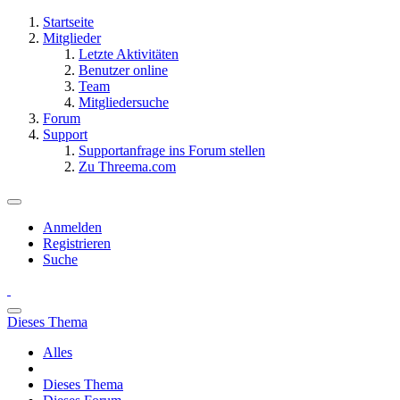
Startseite
Mitglieder
Letzte Aktivitäten
Benutzer online
Team
Mitgliedersuche
Forum
Support
Supportanfrage ins Forum stellen
Zu Threema.com
Anmelden
Registrieren
Suche
Dieses Thema
Alles
Dieses Thema