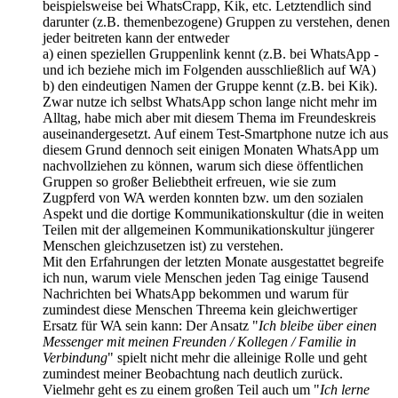
beispielsweise bei WhatsCrapp, Kik, etc. Letztendlich sind
darunter (z.B. themenbezogene) Gruppen zu verstehen, denen
jeder beitreten kann der entweder
a) einen speziellen Gruppenlink kennt (z.B. bei WhatsApp -
und ich beziehe mich im Folgenden ausschließlich auf WA)
b) den eindeutigen Namen der Gruppe kennt (z.B. bei Kik).
Zwar nutze ich selbst WhatsApp schon lange nicht mehr im
Alltag, habe mich aber mit diesem Thema im Freundeskreis
auseinandergesetzt. Auf einem Test-Smartphone nutze ich aus
diesem Grund dennoch seit einigen Monaten WhatsApp um
nachvollziehen zu können, warum sich diese öffentlichen
Gruppen so großer Beliebtheit erfreuen, wie sie zum
Zugpferd von WA werden konnten bzw. um den sozialen
Aspekt und die dortige Kommunikationskultur (die in weiten
Teilen mit der allgemeinen Kommunikationskultur jüngerer
Menschen gleichzusetzen ist) zu verstehen.
Mit den Erfahrungen der letzten Monate ausgestattet begreife
ich nun, warum viele Menschen jeden Tag einige Tausend
Nachrichten bei WhatsApp bekommen und warum für
zumindest diese Menschen Threema kein gleichwertiger
Ersatz für WA sein kann: Der Ansatz "
Ich bleibe über einen
Messenger mit meinen Freunden / Kollegen / Familie in
Verbindung
" spielt nicht mehr die alleinige Rolle und geht
zumindest meiner Beobachtung nach deutlich zurück.
Vielmehr geht es zu einem großen Teil auch um "
Ich lerne