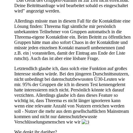
"Das Gerät des Gruppen-Admins ist zur Zeit nicht erreichbar.
Deine Beitrittsanfrage wird bearbeitet sobald es eingeschaltet
wird" angezeigt werden.
Allerdings müsste man in diesem Fall für die Kontaktliste eine
Lösung finden: Threema fügt sämtliche mir persönlich
unbekannten Teilnehmer von Gruppen automatisch in die
Threema-eigene Kontaktliste ein. Beim Beitritt zu öffentlichen
Gruppen hätte man also sofort Chaos in der Kontaktliste und
müsste jeden einzelnen Kontakt manuell umbenennen (und
z.B. ein | voranstellen, damit der Eintrag ans Ende der Liste
rutscht). Auch das ist aber eine lösbare Frage.
Letztendlich glaube ich, dass solch eine Funktion auf großes
Interesse stoßen würde. Bei den jüngeren Durschnittsnutzern,
nicht unbedingt bei datenschutzbewussten Ü30-Leuten wie
mir. 95% der Gruppen die ich in diesem Test kennengelernt
hatte interessieren mich nicht. Persönlich könnte ich darauf
verzichten. Allerdings glaube ich dass dieses Feature so
wichtig ist, dass Threema es nicht länger ignorieren kann
wenn eine relevante Anzahl von Nutzern erreichen werden
soll - Nutzer die mehr aus dem gesellschaftlichen Mainstream
kommen und nicht nur datenschutzbewusste
Verschlüsselungsmenschen wie wir
Wie denkt ihr darüber?